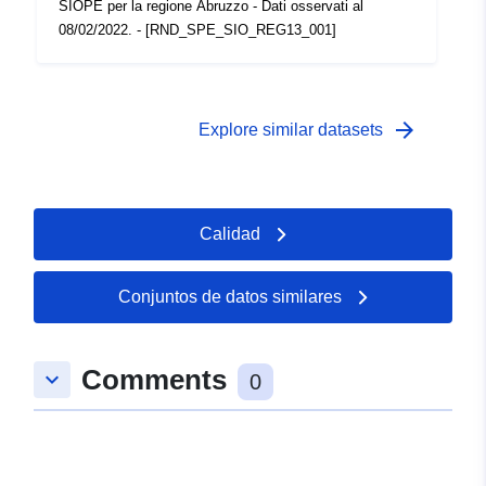
SIOPE per la regione Abruzzo - Dati osservati al
08/02/2022. - [RND_SPE_SIO_REG13_001]
arrow_forward
Explore similar datasets
Calidad
Conjuntos de datos similares
Comments
keyboard_arrow_down
0