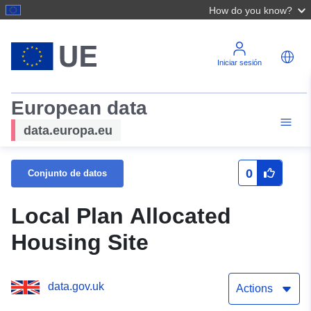
How do you know?
Iniciar sesión
European data
data.europa.eu
0
Conjunto de datos
Local Plan Allocated
Housing Site
data.gov.uk
Actions