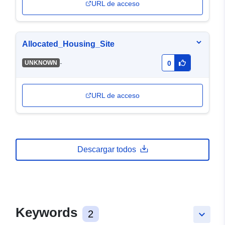
URL de acceso
Allocated_Housing_Site
-
UNKNOWN
0
URL de acceso
Descargar todos
Keywords
2
keyboard_arrow_down