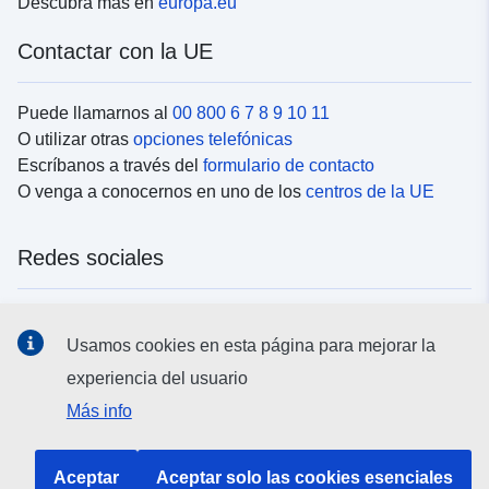
Descubra más en
europa.eu
Contactar con la UE
Puede llamarnos al
00 800 6 7 8 9 10 11
O utilizar otras
opciones telefónicas
Escríbanos a través del
formulario de contacto
O venga a conocernos en uno de los
centros de la UE
Redes sociales
Buscar los canales de la UE en las
redes sociales
Usamos cookies en esta página para mejorar la
experiencia del usuario
Instituciones y organismos de la UE
Más info
Buscar todas las instituciones y órganos de la UE
Aceptar
Aceptar solo las cookies esenciales