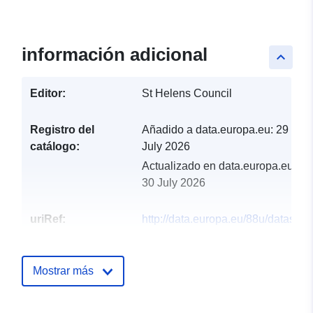
información adicional
keyboard_arrow_up
Editor:
St Helens Council
Registro del
Añadido a data.europa.eu:
29
catálogo:
July 2026
Actualizado en data.europa.eu:
30 July 2026
uriRef:
http://data.europa.eu/88u/dataset/l
plan-allocated-housing-site
Mostrar más