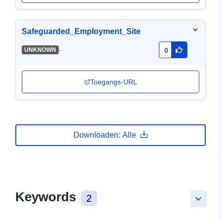
Safeguarded_Employment_Site
-
UNKNOWN
0
Toegangs-URL
Downloaden: Alle
Keywords
2
keyboard_arrow_down