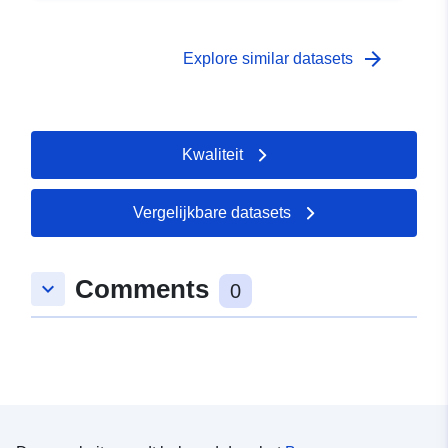
arrow_forward
Explore similar datasets
Kwaliteit
Vergelijkbare datasets
Comments
keyboard_arrow_down
0