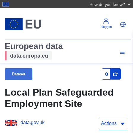
How do you know?
Inloggen
European data
data.europa.eu
0
Dataset
Local Plan Safeguarded
Employment Site
data.gov.uk
Actions