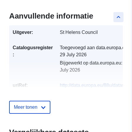
Aanvullende informatie
keyboard_arrow_up
Uitgever:
St Helens Council
Catalogusregister
Toegevoegd aan data.europa.eu:
:
29 July 2026
Bijgewerkt op data.europa.eu:
30
July 2026
uriRef:
http://data.europa.eu/88u/dataset/l
plan-safeguarded-employment-sit
Meer tonen