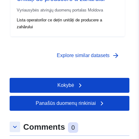
Vyriausybės atvirųjų duomenų portalas Moldova
Lista operatorilor ce dețin unități de producere a
zahărului
arrow_forward
Explore similar datasets
Kokybė
Panašūs duomenų rinkiniai
Comments
keyboard_arrow_down
0