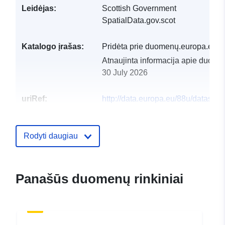
Leidėjas:
Scottish Government
SpatialData.gov.scot
Katalogo įrašas:
Pridėta prie duomenų.europa.eu:
2
Atnaujinta informacija apie duome
30 July 2026
uriRef:
http://data.europa.eu/88u/dataset/lo
Rodyti daugiau
Panašūs duomenų rinkiniai