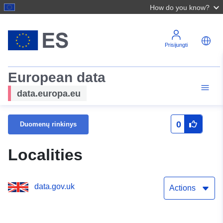
How do you know?
Prisijungti
European data
data.europa.eu
0
Duomenų rinkinys
Localities
data.gov.uk
Actions