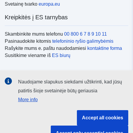
Svetainę tvarko
europa.eu
Kreipkitės į ES tarnybas
Skambinkite mums telefonu
00 800 6 7 8 9 10 11
Pasinaudokite kitomis
telefoninio ryšio galimybėmis
Rašykite mums e. paštu naudodamiesi
kontaktine forma
Susitikime viename iš
ES biurų
Socialiniai tinklai
Naudojame slapukus siekdami užtikrinti, kad jūsų
ES
socialinių tinklų kanalai
patirtis šioje svetainėje būtų geriausia
More info
ES institucijos ir įstaigos
Accept all cookies
ES institucijų ir įstaigų paieška