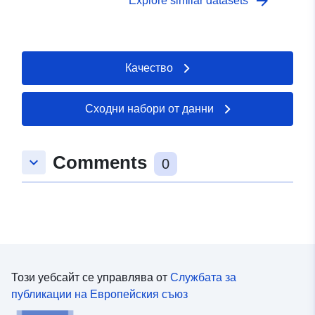
arrow_forward
Explore similar datasets
Качество
Сходни набори от данни
Comments
keyboard_arrow_down
0
Този уебсайт се управлява от
Службата за
публикации на Европейския съюз