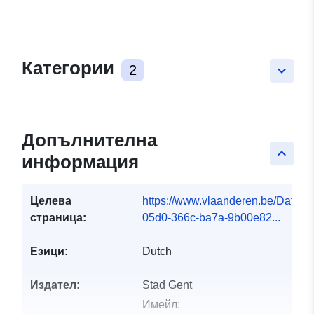
Категории
2
keyboard_arrow_down
Допълнителна
keyboard_arrow_up
информация
Целева
https://www.vlaanderen.be/DataC
страница:
05d0-366c-ba7a-9b00e82...
Езици:
Dutch
Издател:
Stad Gent
Имейл: