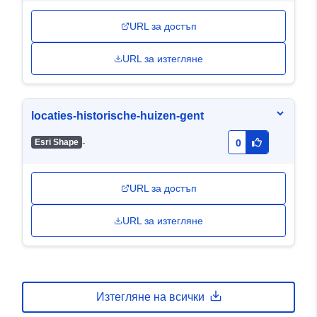
URL за достъп
URL за изтегляне
locaties-historische-huizen-gent
-
Esri Shape
0
URL за достъп
URL за изтегляне
Изтегляне на всички