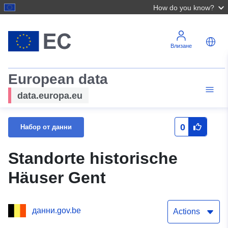
How do you know?
Влизане
European data
data.europa.eu
0
Набор от данни
Standorte historische
Häuser Gent
данни.gov.be
Actions