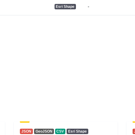
-
Esri Shape
Drittijiet ta'
Aċċess:
JSON
GeoJSON
CSV
Esri Shape