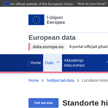
How do you know?
An official website of the European Union
European data
data.europa.eu
Il-portal uffiċjali għ
Akkademja
Home
Data
data.europa
Home
Settijiet tad-data
Locations hist
Standorte h
Sett tad-data