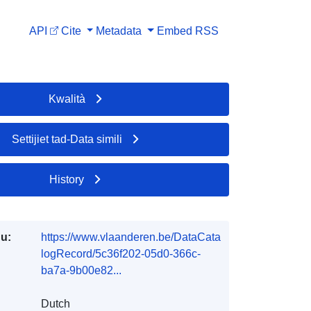
API
Cite
Metadata
Embed
RSS
Kwalità
Settijiet tad-Data simili
History
du:
https://www.vlaanderen.be/DataCata
logRecord/5c36f202-05d0-366c-
ba7a-9b00e82...
Dutch