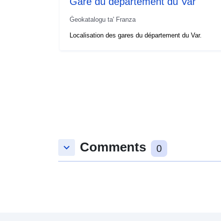
Gare du département du Var
Ġeokatalogu ta' Franza
Localisation des gares du département du Var.
Comments
keyboard_arrow_down
0