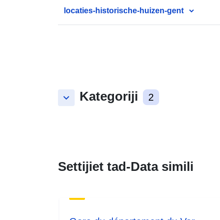
locaties-historische-huizen-gent
Kategoriji
keyboard_arrow_down
2
Settijiet tad-Data simili