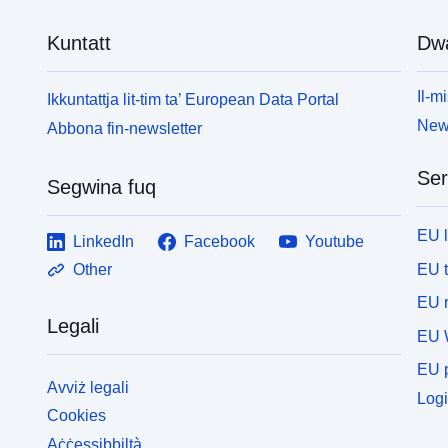
Kuntatt
Dw
Il-mi
Ikkuntattja lit-tim ta’ European Data Portal
News
Abbona fin-newsletter
Ser
Segwina fuq
EU 
LinkedIn
Facebook
Youtube
EU 
Other
EU r
Legali
EU 
EU p
Avviż legali
Logi
Cookies
Aċċessibbiltà