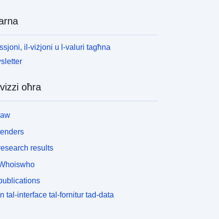
arna
ssjoni, il-viżjoni u l-valuri tagħna
letter
vizzi oħra
law
tenders
esearch results
Whoiswho
ublications
n tal-interface tal-fornitur tad-data