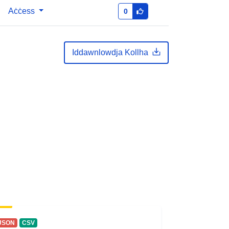
Aċċess
0
public
Iddawnlowdja Kollha
JSON
CSV