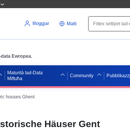
Illoggjar
Malti
ad-data Ewropea.
Maturità tad-Data
Community
Pubblikazzj
Miftuħa
oric houses Ghent
istorische Häuser Gent