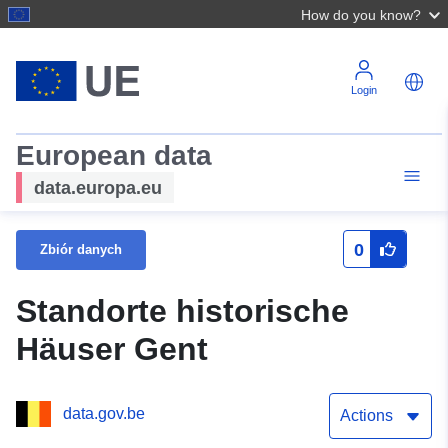
How do you know?
Login
European data
data.europa.eu
0
Zbiór danych
Standorte historische
Häuser Gent
data.gov.be
Actions