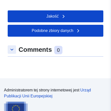
Jakość
Podobne zbiory danych
Comments
keyboard_arrow_down
0
Administratorem tej strony internetowej jest
Urząd
Publikacji Unii Europejskiej