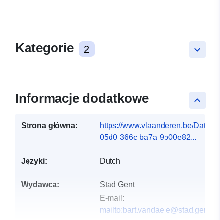
Kategorie
2
keyboard_arrow_down
Informacje dodatkowe
keyboard_arrow_up
Strona główna:
https://www.vlaanderen.be/DataC
05d0-366c-ba7a-9b00e82...
Języki:
Dutch
Wydawca:
Stad Gent
E-mail:
mailto:bart.vandaele@stad.gent