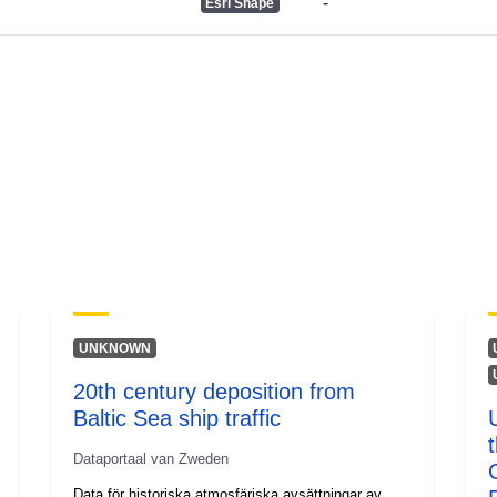
-
Toegangsrec
Esri Shape
:
UNKNOWN
20th century deposition from
Baltic Sea ship traffic
Dataportaal van Zweden
Data för historiska atmosfäriska avsättningar av