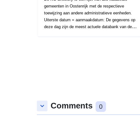
gemeenten in Oostenrijk met de respectieve
toewijzing aan andere administratieve eenheden.
Uiterste datum = aanmaakdatum: De gegevens op
deze dag zijn de meest actuele databank van de
batterijelektrische voertuigen. Dit is niet identiek aan
de datum van registratie of enquête.
Comments
keyboard_arrow_down
0