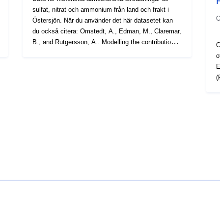
sulfat, nitrat och ammonium från land och frakt i
O
Östersjön. När du använder det här datasetet kan
du också citera: Omstedt, A., Edman, M., Claremar,
1
B., and Rutgersson, A.: Modelling the contributions
C
to marine acidification from deposited SOx , NOx ,
o
and NHx in The Baltic Sea: past and present
E
situations, Cont. Shelf Res., 111, 234–249,
(
https://doi.org/10.1016/j.csr.2015.08.024, 2015.