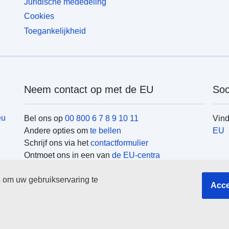
Juridische mededeling
Cookies
Toegankelijkheid
Neem contact op met de EU
Soc
eu
Bel ons op
00 800 6 7 8 9 10 11
Vin
Andere opties om
te bellen
EU
Schrijf ons via het
contactformulier
Ontmoet ons in een van
de EU-centra
EU-
 om uw gebruikservaring te
Acce
Zoek