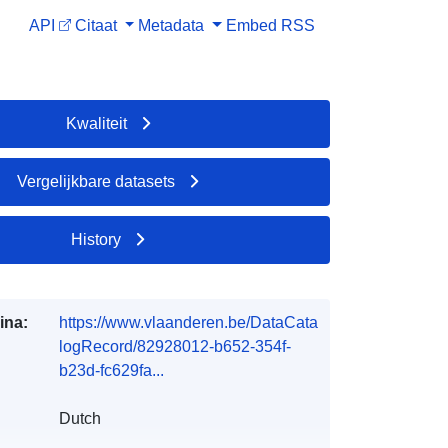
API
Citaat
Metadata
Embed
RSS
Kwaliteit
Vergelijkbare datasets
History
ina:
https://www.vlaanderen.be/DataCata
logRecord/82928012-b652-354f-
b23d-fc629fa...
Dutch