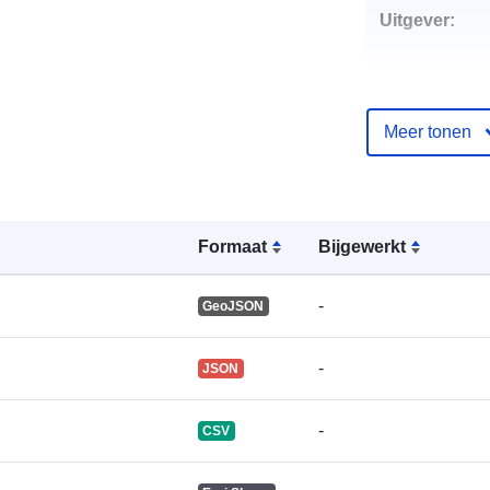
Uitgever:
Meer tonen
Contactpunt:
Catalogusreg
Formaat
Bijgewerkt
:
-
GeoJSON
Identificatore
-
JSON
uriRef:
-
CSV