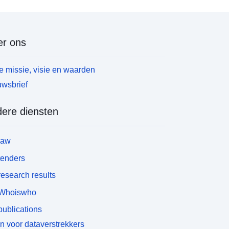
r ons
 missie, visie en waarden
wsbrief
ere diensten
law
tenders
esearch results
Whoiswho
ublications
n voor dataverstrekkers