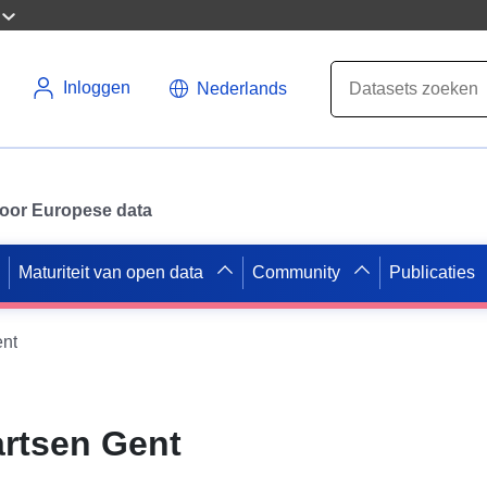
Inloggen
Nederlands
 voor Europese data
Maturiteit van open data
Community
Publicaties
ent
artsen Gent