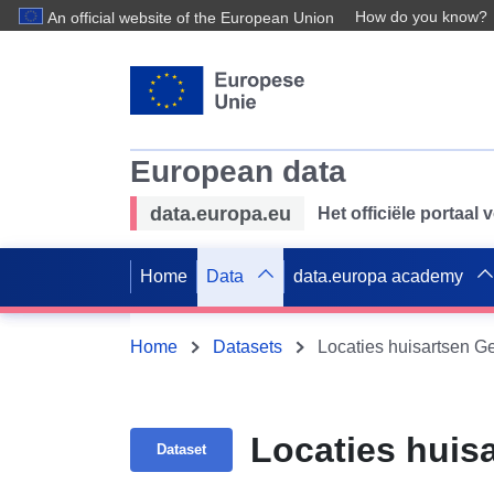
How do you know?
An official website of the European Union
European data
data.europa.eu
Het officiële portaal
Home
Data
data.europa academy
Home
Datasets
Locaties huisartsen G
Locaties huis
Dataset