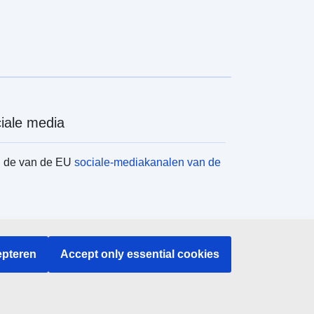
iale media
d de van de EU
sociale-mediakanalen van de
instellingen en -organen
pteren
Accept only essential cookies
en naar EU-instellingen en -organen