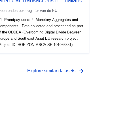
Financial Transactions in Thailand
pen onderzoeksregister van de EU
. Promtpay users 2. Monetary Aggregates and
omponents Data collected and processed as part
f the ODDEA (Overcoming Digital Divide Between
urope and Southeast Asia) EU research project
Project ID: HORIZON MSCA-SE 101086381)
arrow_forward
Explore similar datasets