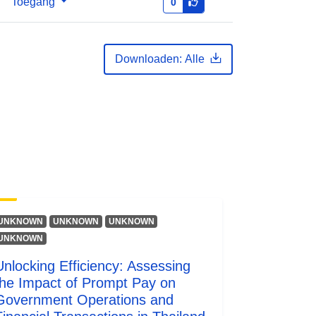
hten
Toegang
public
0
Downloaden: Alle
UNKNOWN
UNKNOWN
UNKNOWN
UNKNOWN
Unlocking Efficiency: Assessing
the Impact of Prompt Pay on
Government Operations and