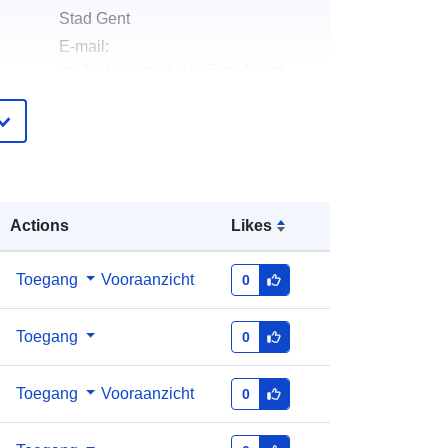
Stad Gent
E-mail:
mailto:bart.vandaele@stad.gent
Gent
E-mail:
mailto:data@stad.gent
ister
Toegevoegd aan data.europa.eu:
28
Actions
Likes
July 2026
Bijgewerkt op data.europa.eu:
29
July 2026
Toegang
Vooraanzicht
0
n:
locaties-huisartsen-gent
Toegang
0
http://data.europa.eu/88u/dataset/loc
Toegang
Vooraanzicht
0
aties-huisartsen-gent