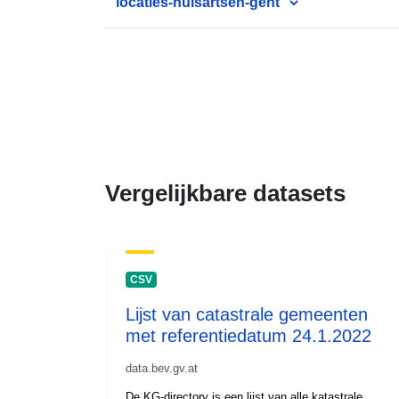
locaties-huisartsen-gent
Vergelijkbare datasets
CSV
Lijst van catastrale gemeenten
met referentiedatum 24.1.2022
data.bev.gv.at
De KG-directory is een lijst van alle katastrale