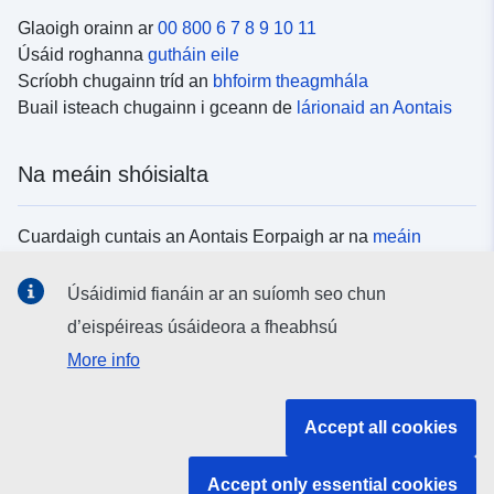
Glaoigh orainn ar
00 800 6 7 8 9 10 11
Úsáid roghanna
gutháin eile
Scríobh chugainn tríd an
bhfoirm theagmhála
Buail isteach chugainn i gceann de
lárionaid an Aontais
Na meáin shóisialta
Cuardaigh cuntais an Aontais Eorpaigh ar na
meáin
shóisialta
Úsáidimid fianáin ar an suíomh seo chun
d’eispéireas úsáideora a fheabhsú
Institiúidí agus comhlachtaí an Aontais
More info
Eorpaigh
Accept all cookies
Cuardaigh na hinstitiúidí agus na comhlachtaí uile de
chuid an Aontais Eorpaigh
Accept only essential cookies