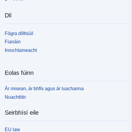
Dlí
Fógra dlíthiúil
Fianáin
Inrochtaineacht
Eolas fúinn
Ár misean, ár bhfís agus ár luachanna
Nuachtlitir
Seirbhísí eile
EU law