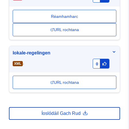
Réamhamharc
URL rochtana
lokale-regelingen
-
XML
0
URL rochtana
Íoslódáil Gach Rud