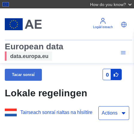
How do you know?
Logáil isteach
European data
data.europa.eu
0
Tacar sonraí
Lokale regelingen
Tairseach sonraí rialtas na hÍsiltíre
Actions