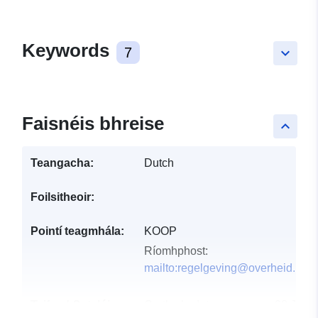
Keywords
7
keyboard_arrow_down
Faisnéis bhreise
keyboard_arrow_up
Teangacha:
Dutch
Foilsitheoir:
Pointí teagmhála:
KOOP
Ríomhphost:
mailto:regelgeving@overheid.nl
Taifead Catalóige:
Curtha le data.europa.eu:
28 July