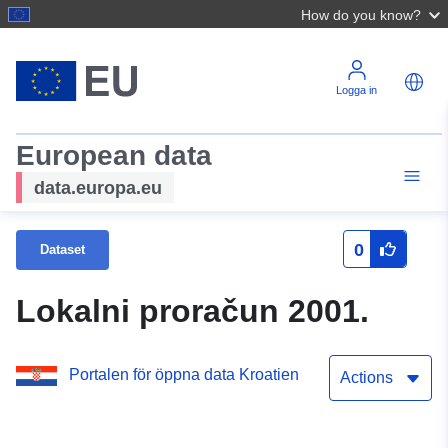
How do you know?
Logga in
European data
data.europa.eu
0
Dataset
Lokalni proračun 2001.
Portalen för öppna data Kroatien
Actions