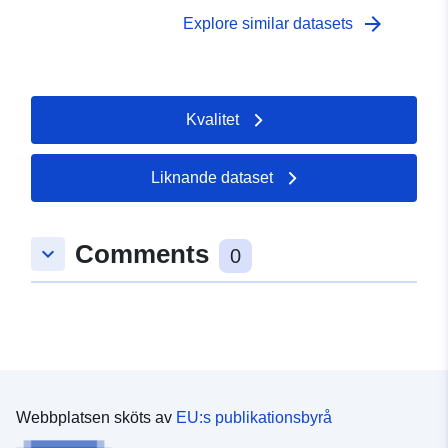
arrow_forward
Explore similar datasets
Kvalitet
Liknande dataset
Comments
keyboard_arrow_down
0
Webbplatsen sköts av
EU:s publikationsbyrå