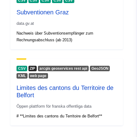
CSV
CSV
CSV
CSV
CSV
Subventionen Graz
data.gv.at
Nachweis über Subventionsempfänger zum
Rechnungsabschluss (ab 2013)
CSV
ZIP
arcgis geoservices rest api
GeoJSON
KML
web page
Limites des cantons du Territoire de
Belfort
Öppen plattform för franska offentliga data
# **Limites des cantons du Territoire de Belfort**