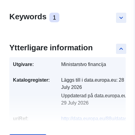
Keywords
1
keyboard_arrow_down
Ytterligare information
keyboard_arrow_up
Utgivare:
Ministarstvo financija
Katalogregister:
Läggs till i data.europa.eu:
28
July 2026
Uppdaterad på data.europa.eu:
29 July 2026
uriRef:
http://data.europa.eu/88u/dataset/l
prora-un-2001