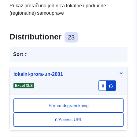
Prikaz proračuna jedinica lokalne i područne
(regionalne) samouprave
Distributioner
23
Sort
lokalni-prora-un-2001
-
Excel XLS
0
Förhandsgranskning
Access URL