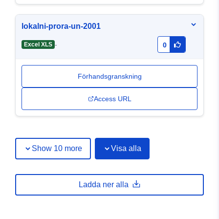
lokalni-prora-un-2001
-
Excel XLS
0
Förhandsgranskning
Access URL
Show 10 more
Visa alla
Ladda ner alla