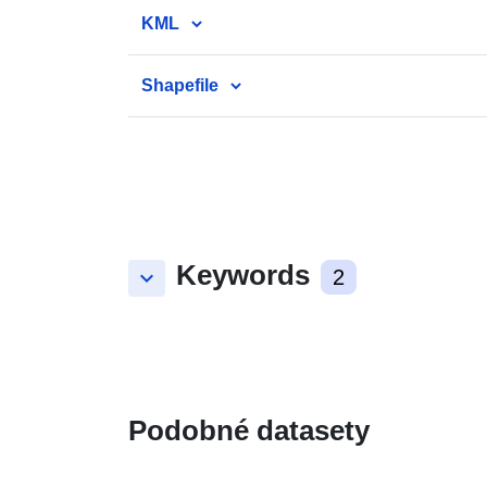
KML
Shapefile
Keywords
keyboard_arrow_down
2
Podobné datasety