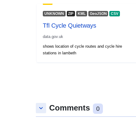
UNKNOWN
ZIP
KML
GeoJSON
CSV
Tfl Cycle Quietways
data.gov.uk
shows location of cycle routes and cycle hire
stations in lambeth
Comments
keyboard_arrow_down
0