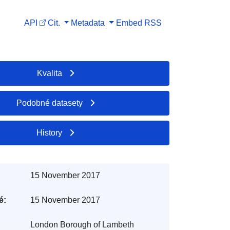
API
Cit.
Metadata
Embed
RSS
Kvalita
Podobné datasety
History
15 November 2017
é:
15 November 2017
London Borough of Lambeth