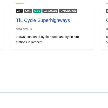
ZIP
KML
CSV
GeoJSON
UNKNOWN
TfL Cycle Superhighways
data.gov.uk
d
shows location of cycle routes and cycle hire
s
stations in lambeth
s