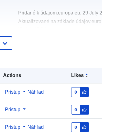
Pridané k údajom.europa.eu:
29 July 2026
Aktualizované na základe údajov.europa.eu:
30 July 2026
http://data.europa.eu/88u/dataset/lon
don-cycle-hire-scheme
Actions
Likes
Prístup
Náhľad
0
Prístup
0
Prístup
Náhľad
0