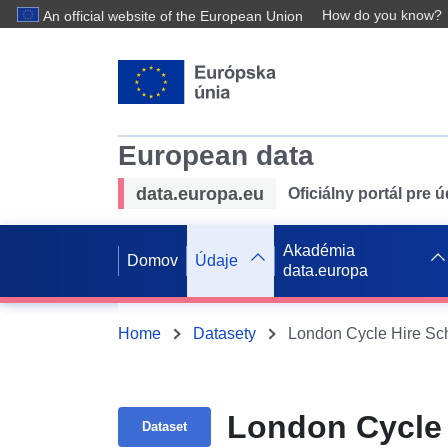
How do you know?
An official website of the European Union
European data
data.europa.eu
Oficiálny portál pre 
Akadémia
Domov
Údaje
data.europa
Home
Datasety
London Cycle Hire S
London Cycle
Dataset