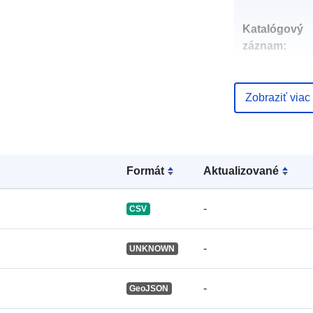
Katalógový
záznam:
Zobraziť viac
uriRef:
Formát
Aktualizované
-
CSV
-
UNKNOWN
-
GeoJSON