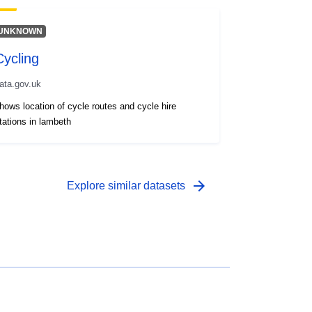
UNKNOWN
Cycling
ata.gov.uk
hows location of cycle routes and cycle hire
tations in lambeth
arrow_forward
Explore similar datasets