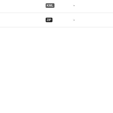
-
KML
-
ZIP