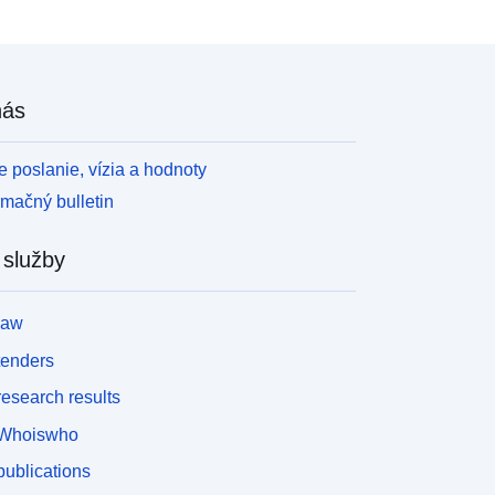
nás
 poslanie, vízia a hodnoty
rmačný bulletin
 služby
law
tenders
esearch results
Whoiswho
ublications