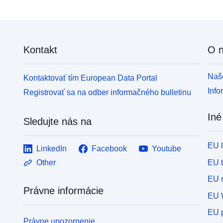
Kontakt
O 
Naše
Kontaktovať tím European Data Portal
Info
Registrovať sa na odber informačného bulletinu
Iné
Sledujte nás na
EU 
LinkedIn
Facebook
Youtube
EU 
Other
EU r
Právne informácie
EU 
EU p
Právne upozornenie