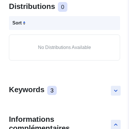
Distributions
0
Sort
No Distributions Available
Keywords
3
keyboard_arrow_down
Informations
keyboard_arrow_up
complémentaires