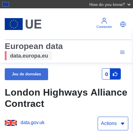
How do you know?
Connexion
European data
data.europa.eu
0
Jeu de données
London Highways Alliance
Contract
data.gov.uk
Actions