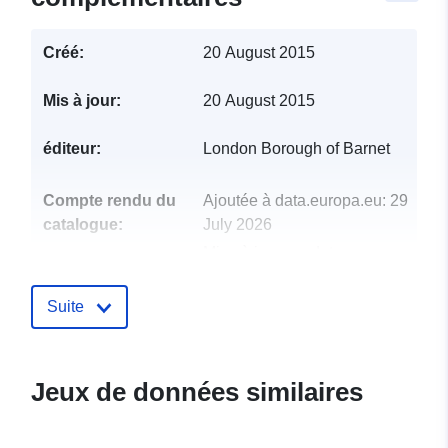
Créé:
20 August 2015
Mis à jour:
20 August 2015
éditeur:
London Borough of Barnet
Compte rendu du
Ajoutée à data.europa.eu:
29
catalogue:
July 2026
Mise à jour sur data.europa.eu:
30 July 2026
Suite
uriRef:
http://data.europa.eu/88u/dataset/
highways-alliance-contract2
Jeux de données similaires