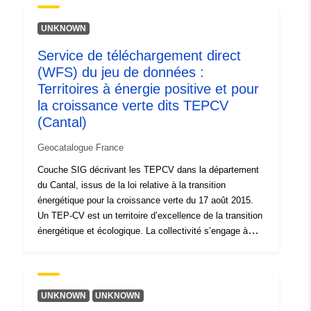
UNKNOWN
Service de téléchargement direct
(WFS) du jeu de données :
Territoires à énergie positive et pour
la croissance verte dits TEPCV
(Cantal)
Geocatalogue France
Couche SIG décrivant les TEPCV dans la département
du Cantal, issus de la loi relative à la transition
énergétique pour la croissance verte du 17 août 2015.
Un TEP-CV est un territoire d’excellence de la transition
énergétique et écologique. La collectivité s’engage à
réduire les besoins en énergie de ses habitants, des
constructions, des activités économiques, des
transports, des loisirs. Elle propose un programme
global pour un nouveau modèle de développement, plus
UNKNOWN
UNKNOWN
sobre et plus économe. Six domaines d’action sont