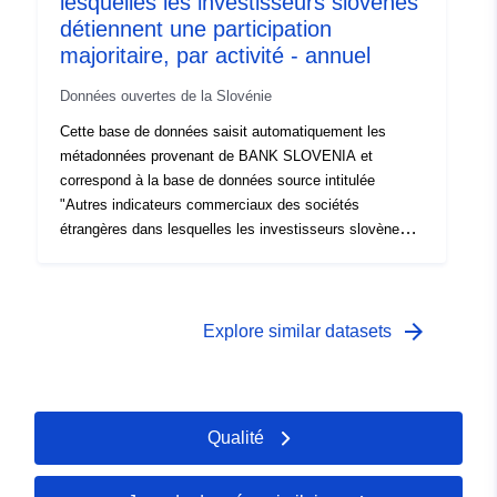
lesquelles les investisseurs slovènes
détiennent une participation
majoritaire, par activité - annuel
Données ouvertes de la Slovénie
Cette base de données saisit automatiquement les
métadonnées provenant de BANK SLOVENIA et
correspond à la base de données source intitulée
"Autres indicateurs commerciaux des sociétés
étrangères dans lesquelles les investisseurs slovènes
détiennent une participation majoritaire, par activité -
annuelle". Les données réelles sont disponibles au
format PC-Axis (.px). Parmi les liens supplémentaires,
vous pouvez accéder à la page du portail source pour un
arrow_forward
Explore similar datasets
aperçu et une sélection de données, et il y a aussi le
programme PX-Win, qui peut être téléchargé
gratuitement. Les deux vous permettent de sélectionner
des données pour l'affichage, de modifier le format
Qualité
d'impression et de le stocker dans différents formats,
ainsi que d'afficher et d'imprimer des tableaux de taille