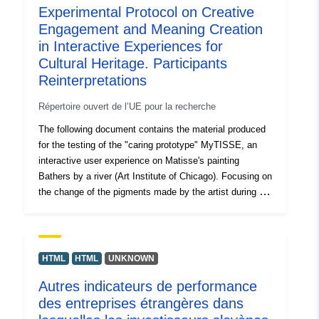
Experimental Protocol on Creative
prioritaires dans ces territoires. les actions menées dans
Engagement and Meaning Creation
ce cadre peuvent bénéficier du fonds de financement de
la transition énergétique. Source : DDT 15 à partir de
in Interactive Experiences for
sources diverses (exploitants, RTE et autres), 2018.
Cultural Heritage. Participants
Reinterpretations
Répertoire ouvert de l’UE pour la recherche
The following document contains the material produced
for the testing of the "caring prototype" MyTISSE, an
interactive user experience on Matisse's painting
Bathers by a river (Art Institute of Chicago). Focusing on
the change of the pigments made by the artist during the
gestation of this canvas, the UX exploits creative
engagement to catalyze meaning creation processes.
This pubblication contains the images of participants'
reinterpretations. All the participants agreed to the reuse
HTML
HTML
UNKNOWN
and sharing of these data for academic purposes, filling
Autres indicateurs de performance
in an ad hoc privacy form.
des entreprises étrangères dans