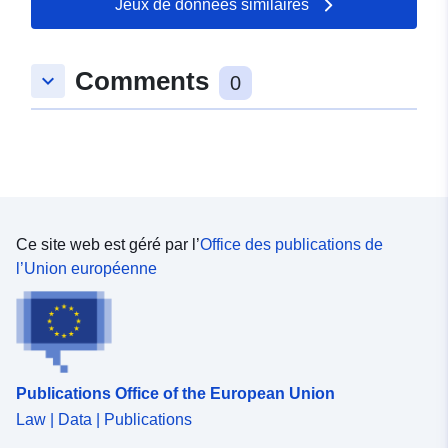
illimitée et quelques analyses statistiques de base et
Jeux de données similaires
des représentations graphiques.
Comments
keyboard_arrow_down
0
Ce site web est géré par l’
Office des publications de
l’Union européenne
Publications Office of the European Union
Law | Data | Publications