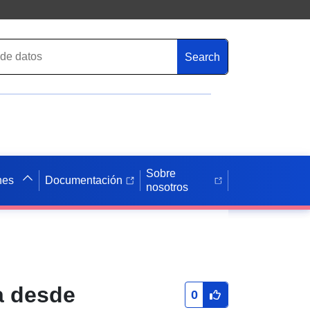
Search
Sobre
nes
Documentación
nosotros
a desde
0