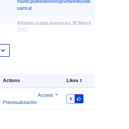
mailto:publikationen@umweltbunde
samt.at
Añadido a data.europa.eu:
30 March
2022
Actualizado en data.europa.eu:
02
March 2026
http://data.europa.eu/88u/dataset/luft
gtemessstelleninsterreichstandjnner
2010
Actions
Likes
Acceso
0
Previsualización