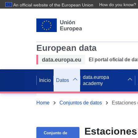
How do you know?
An official website of the European Union
European data
data.europa.eu
El portal oficial de 
data.europa
Inicio
Datos
academy
Home
Conjuntos de datos
Estaciones 
Estaciones 
Conjunto de