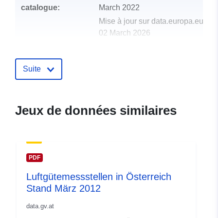
catalogue:
March 2022
Mise à jour sur data.europa.eu:
02 March 2026
uriRef:
http://data.europa.eu/88u/dataset/
Suite
Jeux de données similaires
PDF
Luftgütemessstellen in Österreich
Stand März 2012
data.gv.at