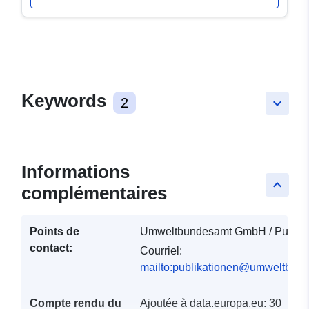
Keywords
2
keyboard_arrow_down
Informations
keyboard_arrow_up
complémentaires
Points de
Umweltbundesamt GmbH / Publika
contact:
Courriel:
mailto:publikationen@umweltbund
Compte rendu du
Ajoutée à data.europa.eu:
30