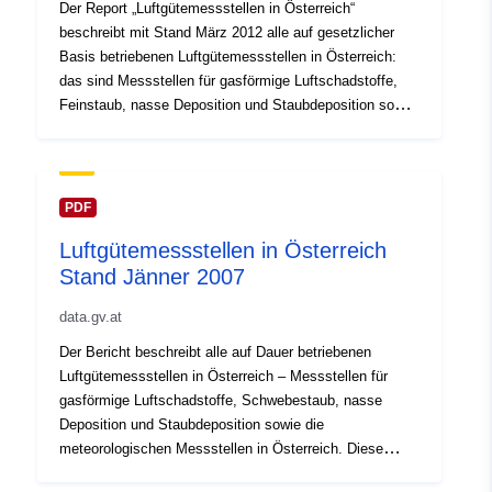
Der Report „Luftgütemessstellen in Österreich“
beschreibt mit Stand März 2012 alle auf gesetzlicher
Basis betriebenen Luftgütemessstellen in Österreich:
das sind Messstellen für gasförmige Luftschadstoffe,
Feinstaub, nasse Deposition und Staubdeposition sowie
die Messstellen für meteorologische Größen. Die
Luftgütemessnetze in Österreich werden von den
Ämtern der Landesregierungen und dem
Umweltbundesamt betrieben. Zusätzlich sind im Report
PDF
die Messstellen für Ultraviolett-Strahlung erfasst, die
Luftgütemessstellen in Österreich
von der Universität Innsbruck im Auftrag des
Stand Jänner 2007
Bundesministeriums für Land- und Forstwirtschaft,
Umwelt und Wasserwirtschaft in Kooperation mit den
data.gv.at
Betreibern der Luftgütemessnetze und der Zentralanstalt
für Meteorologie und Geodynamik betreut werden, sowie
Der Bericht beschreibt alle auf Dauer betriebenen
die Depositionsmessstellen des Bundesforschungs- und
Luftgütemessstellen in Österreich – Messstellen für
Ausbildungszentrums für Wald, Naturgefahren und
gasförmige Luftschadstoffe, Schwebestaub, nasse
Landschaft.
Deposition und Staubdeposition sowie die
meteorologischen Messstellen in Österreich. Diese
Messstellen werden von den Ämtern der