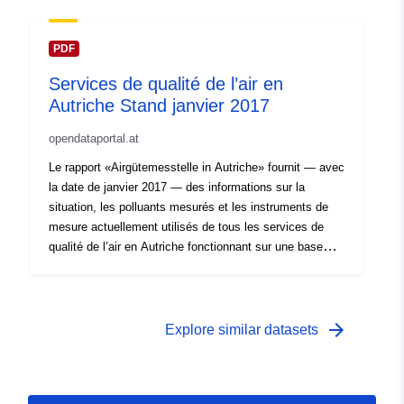
Landesregierungen, dem Umweltbundesamt und dem
Bundesforschungs- und Ausbildungszentrum für Wald,
Naturgefahren und Landschaft betrieben. Zusätzlich sind
PDF
die Messstellen für Ultraviolett-Strahlung erfasst, die
Services de qualité de l’air en
von der Universität Innsbruck im Auftrag des
Autriche Stand janvier 2017
Bundesministeriums für Land- und Forstwirtschaft,
Umwelt und Wasserwirtschaft in Kooperation mit den
opendataportal.at
Betreibern der Luftgütemessnetze und der Zentralanstalt
für Meteorologie und Geodynamik betrieben werden.
Le rapport «Airgütemesstelle in Autriche» fournit — avec
la date de janvier 2017 — des informations sur la
situation, les polluants mesurés et les instruments de
mesure actuellement utilisés de tous les services de
qualité de l’air en Autriche fonctionnant sur une base
légale: Il s’agit de points de mesure pour les polluants
atmosphériques gazeux, les particules fines, le dépôt
humide et le dépôt de poussières, ainsi que les points
de mesure des grandeurs météorologiques. Les réseaux
arrow_forward
Explore similar datasets
de qualité de l’air en Autriche sont exploités par les
offices des gouvernements des Länder et l’Office fédéral
de l’environnement. En outre, le rapport couvre les