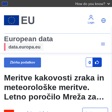
How do you know?
Login
European data
data.europa.eu
0
Zbirka podatkov
Meritve kakovosti zraka in
meteorološke meritve.
Letno poročilo Mreža za
spremljanje ozadja Zvezne