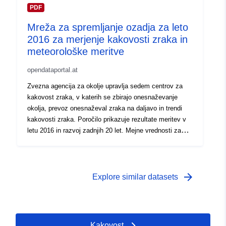
težke kovine in benzo(a)piren so bile v letu 2022
PDF
upoštevane na vseh merilnih mestih. Obremenitve so
Mreža za spremljanje ozadja za leto
bile na podobno nizki ravni kot v zadnjih treh letih.
2016 za merjenje kakovosti zraka in
Onesnaževanje z ozonom je bilo leta 2022 nekoliko pod
povprečjem zadnjih desetletij. Kljub temu so bile ciljne
meteorološke meritve
vrednosti za ozon zaradi varovanja zdravja ljudi in
opendataportal.at
vegetacije presežene na dveh oziroma štirih merilnih
mestih.
Zvezna agencija za okolje upravlja sedem centrov za
kakovost zraka, v katerih se zbirajo onesnaževanje
okolja, prevoz onesnaževal zraka na daljavo in trendi
kakovosti zraka. Poročilo prikazuje rezultate meritev v
letu 2016 in razvoj zadnjih 20 let. Mejne vrednosti za
trdne delce, dušikov dioksid, dušikove okside, žveplov
dioksid in ogljikov monoksid ter za težke kovine in
benzo(a)piren so bile dosežene na vseh merilnih točkah.
Ciljna vrednost ozona za varovanje zdravja ljudi je bila
arrow_forward
Explore similar datasets
presežena v Illmitzu, Zöbelbodenu in Sonnblicku, za
zaščito rastlin v Illmitzu in Sonnblicku. Opozorilni prag
na nobeni merilni točki ni bil presežen. Za trdne delce
(PM10), žveplov dioksid, ogljikov monoksid in ozon
Kakovost