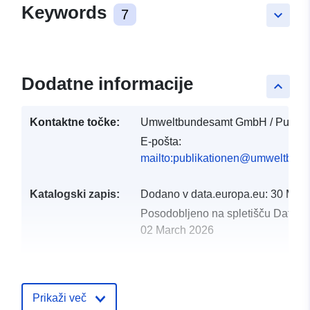
Keywords
7
keyboard_arrow_down
Dodatne informacije
keyboard_arrow_up
Kontaktne točke:
Umweltbundesamt GmbH / Publika
E-pošta:
mailto:publikationen@umweltbund
Katalogski zapis:
Dodano v data.europa.eu:
30 Mar
Posodobljeno na spletišču Data.e
02 March 2026
uriRef:
http://data.europa.eu/88u/datas
Prikaži več