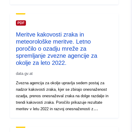
onesnaževali v zadnjih 30 letih. Mejne vrednosti za
delce (PM10, PM2,5), dušikov dioksid, dušikove okside,
žveplov dioksid in ogljikov monoksid ter težke kovine in
benzo(a)piren so bile v letu 2022 dosežene na vseh
PDF
merilnih mestih. Bremena so bila na podobno nizki ravni
Meritve kakovosti zraka in
kot v zadnjih treh letih. Ravni ozona so bile leta 2022
meteorološke meritve. Letno
nekoliko pod povprečjem zadnjih desetletij. Kljub temu
so bile ciljne vrednosti za ozon za varovanje zdravja
poročilo o ozadju mreže za
ljudi in vegetacije presežene na dveh oziroma štirih
spremljanje zvezne agencije za
merilnih točkah.
okolje za leto 2022.
data.gv.at
Zvezna agencija za okolje upravlja sedem postaj za
nadzor kakovosti zraka, kjer se zbirajo onesnaženost
ozadja, prenos onesnaževal zraka na dolge razdalje in
trendi kakovosti zraka. Poročilo prikazuje rezultate
meritev v letu 2022 in razvoj onesnaženosti z
onesnaževali v zadnjih 30 letih. Mejne vrednosti za
trdne delce (PM10, PM2,5), dušikov dioksid, dušikove
okside, žveplov dioksid in ogljikov monoksid ter za