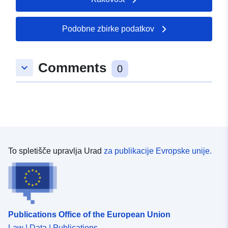
(razen Sonnblick) je bila leta 2016 najmanjša
obremenitev zabeležena na vseh merilnih postajah.
Podobne zbirke podatkov
Comments
keyboard_arrow_down
0
To spletišče upravlja Urad
za publikacije Evropske unije.
Publications Office of the European Union
Law | Data | Publications