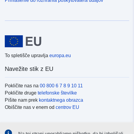
To spletišče upravlja
europa.eu
Navežite stik z EU
Pokličite nas na
00 800 6 7 8 9 10 11
Pokličite druge
telefonske številke
Pišite nam prek
kontaktnega obrazca
Obiščite nas v enem od
centrov EU
Družbeni mediji
Na tej strani uporabljamo piškotke, da bi izboljšali