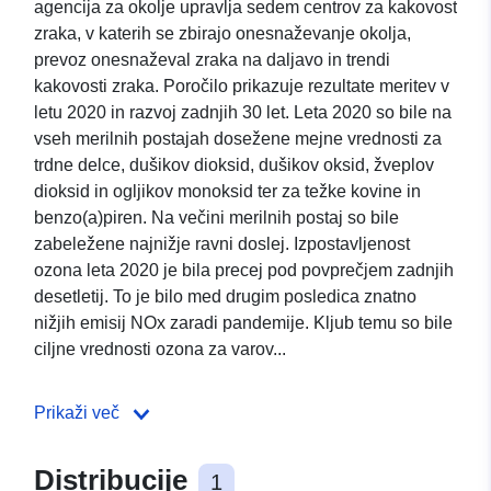
agencija za okolje upravlja sedem centrov za kakovost
zraka, v katerih se zbirajo onesnaževanje okolja,
prevoz onesnaževal zraka na daljavo in trendi
kakovosti zraka. Poročilo prikazuje rezultate meritev v
letu 2020 in razvoj zadnjih 30 let. Leta 2020 so bile na
vseh merilnih postajah dosežene mejne vrednosti za
trdne delce, dušikov dioksid, dušikov oksid, žveplov
dioksid in ogljikov monoksid ter za težke kovine in
benzo(a)piren. Na večini merilnih postaj so bile
zabeležene najnižje ravni doslej. Izpostavljenost
ozona leta 2020 je bila precej pod povprečjem zadnjih
desetletij. To je bilo med drugim posledica znatno
nižjih emisij NOx zaradi pandemije. Kljub temu so bile
ciljne vrednosti ozona za varov...
Prikaži več
Distribucije
1