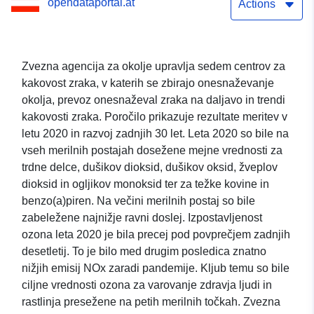
opendataportal.at
agencije za okolje 2020.
Actions
Zvezna agencija za okolje upravlja sedem centrov za
kakovost zraka, v katerih se zbirajo onesnaževanje
okolja, prevoz onesnaževal zraka na daljavo in trendi
kakovosti zraka. Poročilo prikazuje rezultate meritev v
letu 2020 in razvoj zadnjih 30 let. Leta 2020 so bile na
vseh merilnih postajah dosežene mejne vrednosti za
trdne delce, dušikov dioksid, dušikov oksid, žveplov
dioksid in ogljikov monoksid ter za težke kovine in
benzo(a)piren. Na večini merilnih postaj so bile
zabeležene najnižje ravni doslej. Izpostavljenost
ozona leta 2020 je bila precej pod povprečjem zadnjih
desetletij. To je bilo med drugim posledica znatno
nižjih emisij NOx zaradi pandemije. Kljub temu so bile
ciljne vrednosti ozona za varovanje zdravja ljudi in
rastlinja presežene na petih merilnih točkah. Zvezna