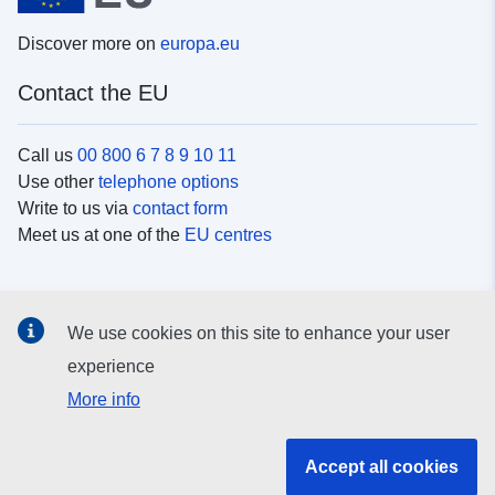
Discover more on
europa.eu
Contact the EU
Call us
00 800 6 7 8 9 10 11
Use other
telephone options
Write to us via
contact form
Meet us at one of the
EU centres
Social media
We use cookies on this site to enhance your user
Search for EU
social media channels
experience
More info
EU institutions and bodies
Accept all cookies