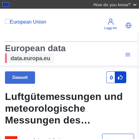
How do you know?
Logg inn
European data
data.europa.eu
0
Datasett
Luftgütemessungen und
meteorologische
Messungen des
Umweltbundesamtes