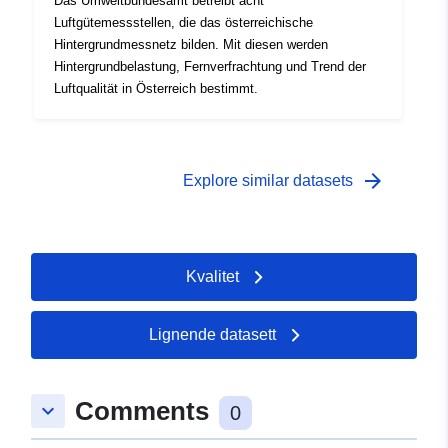
Das Umweltbundesamt betreibt acht
Luftgütemessstellen, die das österreichische
Hintergrundmessnetz bilden. Mit diesen werden
Hintergrundbelastung, Fernverfrachtung und Trend der
Luftqualität in Österreich bestimmt.
arrow_forward
Explore similar datasets
Kvalitet
Lignende datasett
Comments
keyboard_arrow_down
0