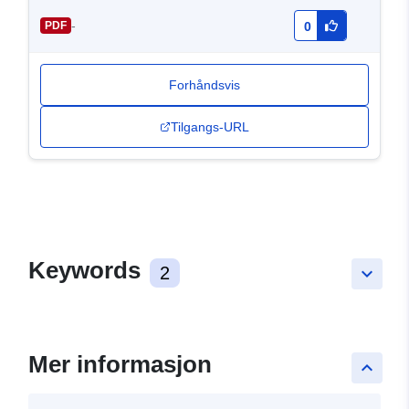
-
PDF
0
Forhåndsvis
Tilgangs-URL
Keywords
2
keyboard_arrow_down
Mer informasjon
keyboard_arrow_up