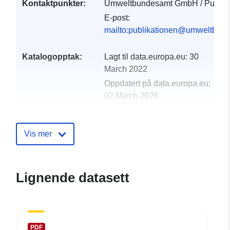
Kontaktpunkter:
Umweltbundesamt GmbH / Publika
E-post:
mailto:publikationen@umweltbund
Katalogopptak:
Lagt til data.europa.eu:
30
March 2022
Oppdatert på data.europa.eu:
02 March 2026
uriRef:
http://data.europa.eu/88u/datas
Vis mer
Lignende datasett
PDF