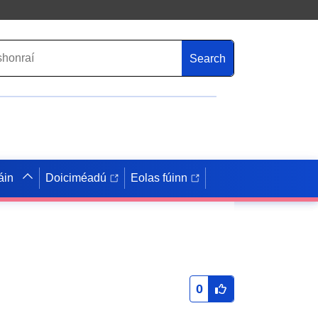
Search
áin
Doiciméadú
Eolas fúinn
0