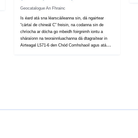
a
e
Geocatalogue An Fhrainc
o
Is éard atá sna léarscáileanna sin, dá ngairtear
p
“cártaí de chineál C” freisin, na codanna sin de
M
chríocha ar dócha go mbeidh foirgnimh iontu a
p
sháraíonn na teorainnluachanna dá dtagraítear in
e
Airteagal L571-6 den Chód Comhshaoil agus atá
P
leagtha síos in Airteagal 7 d’Ordú an 4 Aibreán
M
2006. Baineann siad le gréasán iarnróid an Chósta
C
Eabhair. Rinneadh réada geografacha a
o
chomhiomlánú agus a ghearradh le chéile chun
forluí a sheachaint. Comhfhreagraíonn na
teorainnluachanna do Ln 62 dB(A). Baineann na
teorainnluachanna sin le foirgnimh chónaithe,
chomh maith le forais cúraim sláinte agus
oideachais. Foilsítear na sonraí comhiomlánaithe
sin lena n-úsáid i gcomhair mapála. Moltar na sonraí
mionsonraithe a luchtú le haghaidh úsáide níos
cruinne.