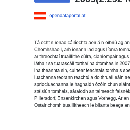
opendataportal.at
Tá ocht n-ionad cáilíochta aeir á n-oibriú a
Chomhshaoil, arb ionann iad agus líonra tomha
ar threochtaí truaillithe cúlra, cianiompair agus
láthair sa tuarascáil torthaí na dtomhas in 200
ina theannta sin, cuirtear feachtais tomhais speis
luachanna teorann reachtúla do thruailleáin a
spriocluachanna le haghaidh ózóin chun sláint
stáisiún tomhais, sáraíodh an tairseach faisnéi
Pillersdorf, Enzenkirchen agus Vorhegg. Ar an 
Ostair chomh truaillitheach le blianta beaga a