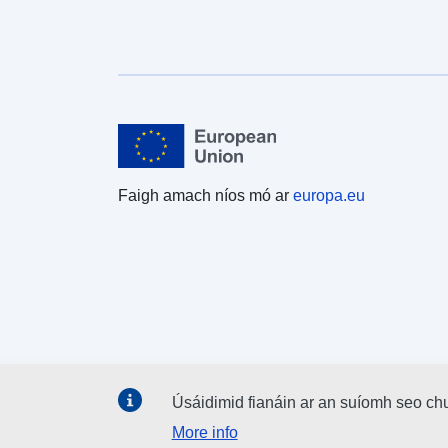
Faigh amach níos mó ar
europa.eu
Úsáidimid fianáin ar an suíomh seo ch
More info