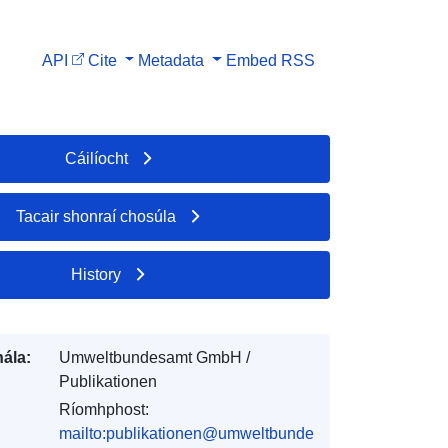
API
Cite
Metadata
Embed
RSS
Cáilíocht
Tacair shonraí chosúla
History
ála:
Umweltbundesamt GmbH /
Publikationen
Ríomhphost:
mailto:publikationen@umweltbunde