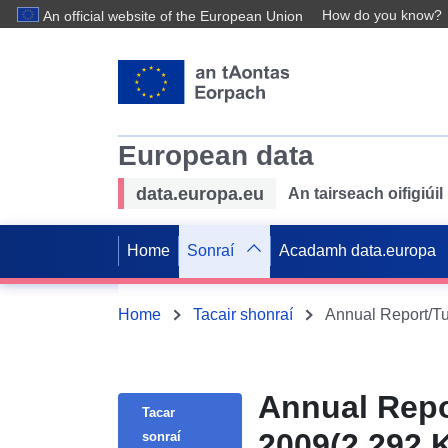
How do you know?
An official website of the European Union
European data
data.europa.eu
An tairseach oifigiú
Home
Sonraí
Acadamh data.europa
Home
Tacair shonraí
Annual Report/Tu
Annual Repor
Tacar
2009(2.292 
sonraí