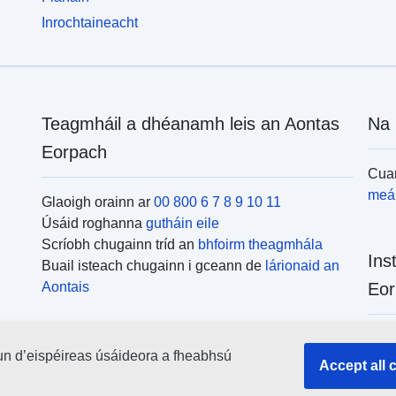
Inrochtaineacht
Teagmháil a dhéanamh leis an Aontas
Na 
Eorpach
Cuar
meái
Glaoigh orainn ar
00 800 6 7 8 9 10 11
Úsáid roghanna
gutháin eile
Scríobh chugainn tríd an
bhfoirm theagmhála
Ins
Buail isteach chugainn i gceann de
lárionaid an
Aontais
Eor
Cuar
un d’eispéireas úsáideora a fheabhsú
uile
Accept all 