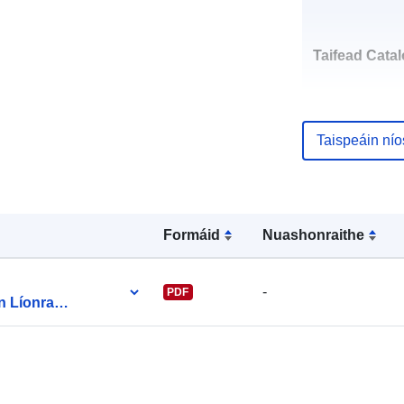
Taifead Catal
Taispeáin ní
uriRef:
Formáid
Nuashonraithe
-
PDF
n Líonra
ht Chomhshaoil