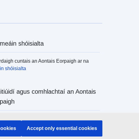
meáin shóisialta
daigh cuntais an Aontais Eorpaigh ar na
n shóisialta
titiúidí agus comhlachtaí an Aontais
paigh
daigh na hinstitiúidí agus na comhlachtaí
 de chuid an Aontais Eorpaigh
cookies
Accept only essential cookies