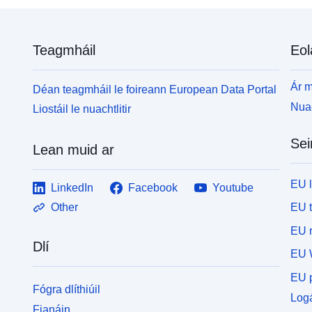
Teagmháil
Eol
Ár m
Déan teagmháil le foireann European Data Portal
Nuac
Liostáil le nuachtlitir
Sei
Lean muid ar
EU 
LinkedIn
Facebook
Youtube
EU 
Other
EU r
Dlí
EU 
EU p
Fógra dlíthiúil
Logá
Fianáin