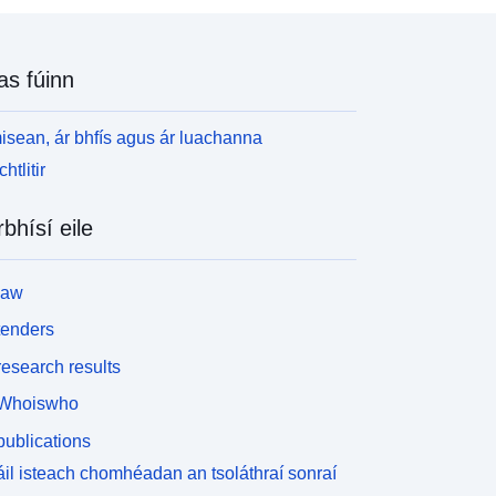
as fúinn
isean, ár bhfís agus ár luachanna
htlitir
rbhísí eile
law
tenders
esearch results
Whoiswho
ublications
il isteach chomhéadan an tsoláthraí sonraí