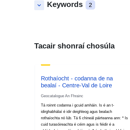
Keywords
keyboard_arrow_down
2
Tacair shonraí chosúla
Rothaíocht - codanna de na
bealaí - Centre-Val de Loire
Geocatalogue An Fhrainc
Tá roinnt codanna i gcuid amháin. Is é an t-
idirghabhálaí é idir deighleog agus bealach
rothaíochta nó lúb. Tá 6 chineál páirteanna ann: * Is
cuid turasóireachta é céim agus is féidir é a