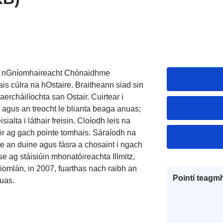
g an nGníomhaireacht Chónaidhme
is cúlra na hOstaire. Braitheann siad sin
 aercháilíochta san Ostair. Cuirtear i
7 agus an treocht le blianta beaga anuas;
ialta i láthair freisin. Cloíodh leis na
eir ag gach pointe tomhais. Sáraíodh na
e an duine agus fásra a chosaint i ngach
se ag stáisiúin mhonatóireachta Illmitz,
iomlán, in 2007, fuarthas nach raibh an
Pointí teagmh
nuas.