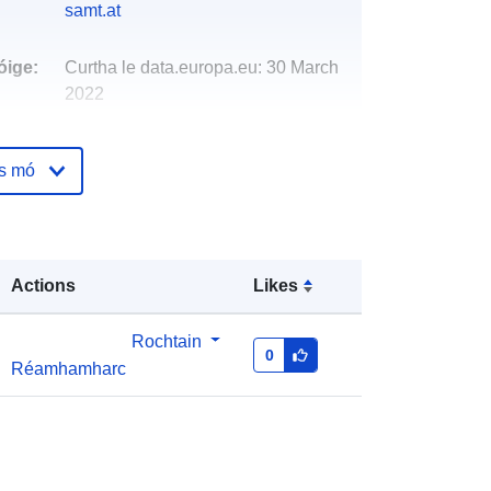
samt.at
óige:
Curtha le data.europa.eu:
30 March
2022
Nuashonraithe ar data.europa.eu:
02 March 2026
os mó
http://data.europa.eu/88u/dataset/luft
gtemessungenundmeteorologische
messungenjahresberichthintergrund
Actions
Likes
messnetzumweltbundesamt2007
Rochtain
0
Réamhamharc