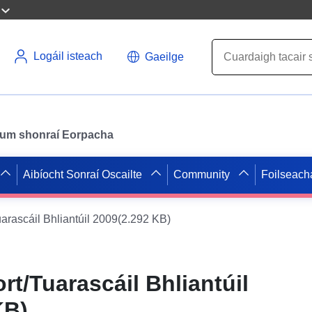
Logáil isteach
Gaeilge
il um shonraí Eorpacha
Aibíocht Sonraí Oscailte
Community
Foilseach
arascáil Bhliantúil 2009(2.292 KB)
t/Tuarascáil Bhliantúil
KB)