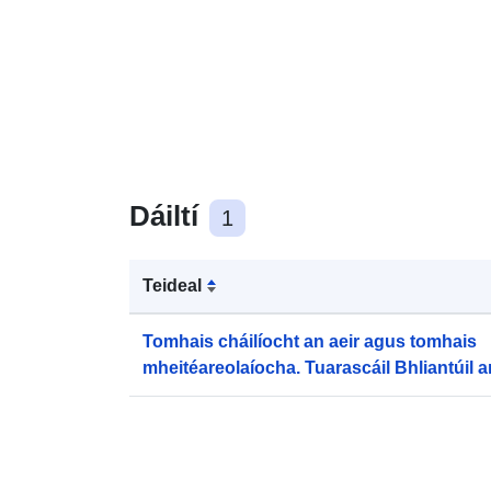
Dáiltí
1
Teideal
Tomhais cháilíocht an aeir agus tomhais
mheitéareolaíocha. Tuarascáil Bhliantúil a
Monatóireachta Cúlra An Ghníomhaireac
Chónaidhme 2007.