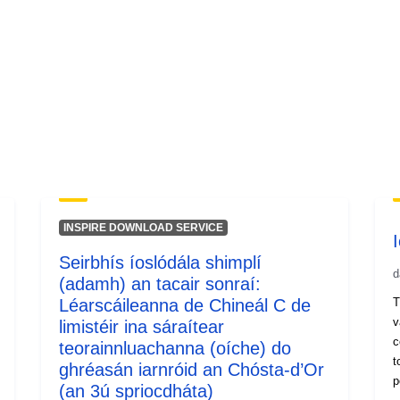
INSPIRE DOWNLOAD SERVICE
Seirbhís íoslódála shimplí
d
(adamh) an tacair sonraí:
Léarscáileanna de Chineál C de
T
v
limistéir ina sáraítear
c
teorainnluachanna (oíche) do
t
ghréasán iarnróid an Chósta-d’Or
p
(an 3ú spriocdháta)