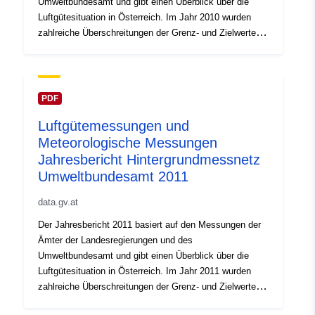
Umweltbundesamt und gibt einen Überblick über die
concentrations similaires à celles observées en 2010.
Luftgütesituation in Österreich. Im Jahr 2010 wurden
zahlreiche Überschreitungen der Grenz- und Zielwerte
des Immissionsschutzgesetzes-Luft für Feinstaub
(PM10) und Stickstoffdioxid (NO2) sowie bei Ozon
registriert, vereinzelt auch für Kohlenmonoxid,
Stickstoffoxide, Benzo(a)pyren und Staubniederschlag.
PDF
Die Grenz- und Zielwerte für PM2,5, Schwefeldioxid,
Luftgütemessungen und
Blei, Arsen, Cadmium und Nickel in PM10 sowie für
Meteorologische Messungen
Benzol wurden eingehalten. Grenzwertüberschreitungen
bei NO2 traten v. a. an stark befahrenen Straßen auf,
Jahresbericht Hintergrundmessnetz
bei Feinstaub v. a. in größeren Städten und flächenhaft
Umweltbundesamt 2011
im Osten Österreichs infolge von Ferntransport. Beide
data.gv.at
Schadstoffe wiesen 2010 höhere Konzentrationen auf
als in den letzten Jahren.
Der Jahresbericht 2011 basiert auf den Messungen der
Ämter der Landesregierungen und des
Umweltbundesamt und gibt einen Überblick über die
Luftgütesituation in Österreich. Im Jahr 2011 wurden
zahlreiche Überschreitungen der Grenz- und Zielwerte
des Immissionsschutzgesetzes-Luft für Feinstaub