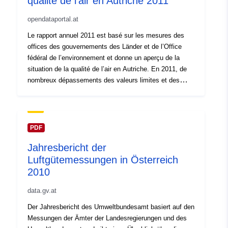
qualité de l’air en Autriche 2011
opendataportal.at
Le rapport annuel 2011 est basé sur les mesures des
offices des gouvernements des Länder et de l’Office
fédéral de l’environnement et donne un aperçu de la
situation de la qualité de l’air en Autriche. En 2011, de
nombreux dépassements des valeurs limites et des
valeurs cibles de la loi sur la protection des émissions
ont été enregistrés pour les particules fines (PM10) et le
dioxyde d’azote (NO2), ainsi que pour l’ozone, dans
certains cas pour le dioxyde de soufre, le monoxyde de
PDF
carbone, les oxydes d’azote, le benzo(a)pyrène et les
Jahresbericht der
précipitations de poussières. Les valeurs limites et
Luftgütemessungen in Österreich
cibles pour les PM2,5, le plomb, l’arsenic, le cadmium
et le nickel dans les PM10 et le benzène ont été
2010
respectées. Les dépassements des valeurs limites de
data.gv.at
NO2 se sont produits principalement sur des routes très
fréquentées, notamment dans les grandes villes et dans
Der Jahresbericht des Umweltbundesamt basiert auf den
l’est de l’Autriche en raison du transport à longue
Messungen der Ämter der Landesregierungen und des
distance. En 2011, ces deux polluants présentaient des