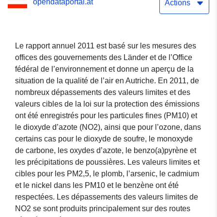
opendataportal.at
de fond de l’Office fédéral
Actions
de l’environnement 2011
Le rapport annuel 2011 est basé sur les mesures des
offices des gouvernements des Länder et de l’Office
fédéral de l’environnement et donne un aperçu de la
situation de la qualité de l’air en Autriche. En 2011, de
nombreux dépassements des valeurs limites et des
valeurs cibles de la loi sur la protection des émissions
ont été enregistrés pour les particules fines (PM10) et
le dioxyde d’azote (NO2), ainsi que pour l’ozone, dans
certains cas pour le dioxyde de soufre, le monoxyde
de carbone, les oxydes d’azote, le benzo(a)pyrène et
les précipitations de poussières. Les valeurs limites et
cibles pour les PM2,5, le plomb, l’arsenic, le cadmium
et le nickel dans les PM10 et le benzène ont été
respectées. Les dépassements des valeurs limites de
NO2 se sont produits principalement sur des routes