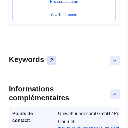
Prévisualisation
URL d'accès
Keywords
2
keyboard_arrow_down
Informations
keyboard_arrow_up
complémentaires
Points de
Umweltbundesamt GmbH / Publika
contact:
Courriel: