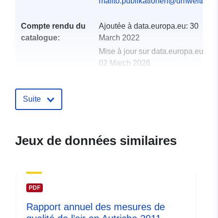
mailto:publikationen@umweltbund
Compte rendu du
Ajoutée à data.europa.eu:
30
catalogue:
March 2022
Mise à jour sur data.europa.eu:
02 March 2026
uriRef:
http://data.europa.eu/88u/datas
Suite
Jeux de données similaires
PDF
Rapport annuel des mesures de