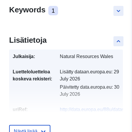
Keywords
1
keyboard_arrow_down
Lisätietoja
keyboard_arrow_up
Julkaisija:
Natural Resources Wales
Luetteloluetteloa
Lisätty dataan.europa.eu:
29
koskeva rekisteri:
July 2026
Päivitetty data.europa.eu:
30
July 2026
uriRef:
http://data.europa.eu/88u/dataset/
licences2
Näytä lisää