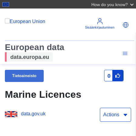
How do you know?
Sisäänkirjautuminen
European data
data.europa.eu
0
Tietoaineisto
Marine Licences
data.gov.uk
Actions