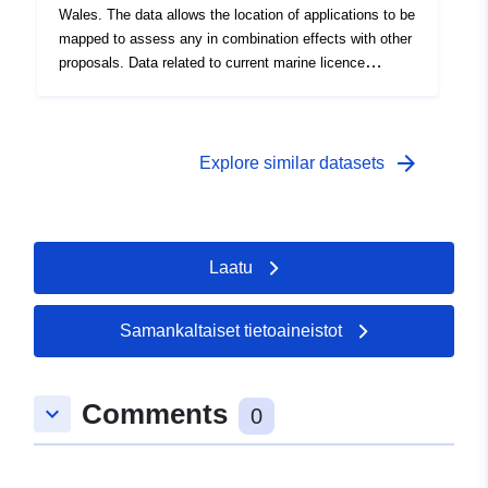
Wales. The data allows the location of applications to be
mapped to assess any in combination effects with other
proposals. Data related to current marine licence
applications are held as a separate dataset
(NRW_DS116807)
arrow_forward
Explore similar datasets
Laatu
Samankaltaiset tietoaineistot
Comments
keyboard_arrow_down
0