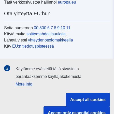
Tätä verkkosivustoa hallinnoi
europa.eu
Ota yhteyttä EU:hun
Soita numeroon
00 800 6 7 8 9 10 11
Käytä muita
soittomahdollisuuksia
Lähetä viesti
yhteydenottolomakkeella
Käy
EU:n tiedotuspisteessä
Sosiaalinen media
Käytämme evästeitä tällä sivustolla
EU
sosiaalisessa mediassa
parantaaksemme käyttäjäkokemusta
More info
EU:n toimielimet ja muut elimet
Accept all cookies
Haku EU:n toimielimistä ja elimistä
Accept only essential cookies