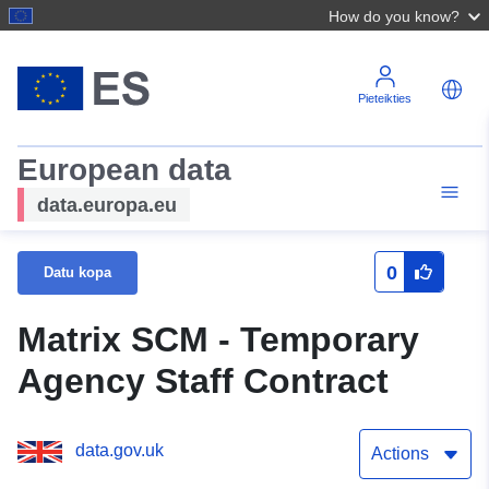
How do you know?
Pieteikties
European data
data.europa.eu
0
Datu kopa
Matrix SCM - Temporary
Agency Staff Contract
data.gov.uk
Actions