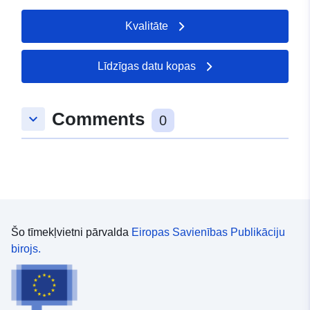
Kvalitāte
Līdzīgas datu kopas
Comments
keyboard_arrow_down
0
Šo tīmekļvietni pārvalda
Eiropas Savienības Publikāciju
birojs.