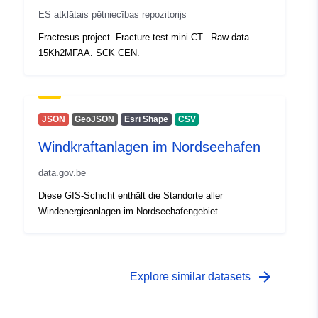
ES atklātais pētniecības repozitorijs
Fractesus project. Fracture test mini-CT. Raw data
15Kh2MFAA. SCK CEN.
JSON
GeoJSON
Esri Shape
CSV
Windkraftanlagen im Nordseehafen
data.gov.be
Diese GIS-Schicht enthält die Standorte aller
Windenergieanlagen im Nordseehafengebiet.
arrow_forward
Explore similar datasets