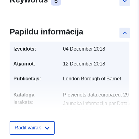
6
keyboard_arrow_down
Papildu informācija
keyboard_arrow_up
Izveidots:
04 December 2018
Atjaunot:
12 December 2018
Publicētājs:
London Borough of Barnet
Kataloga
Pievienots data.europa.eu:
29 Jul
ieraksts:
Jaunākā informācija par Data.euro
30 July 2026
uriRef:
http://data.europa.eu/88u/dataset/m
Rādīt vairāk
scm-temporary-agency-staff-contra