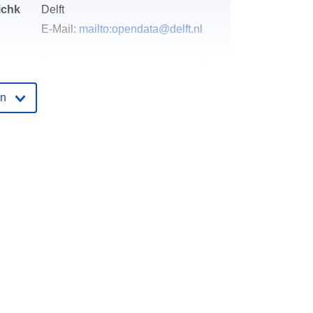
ichk
Delft
E-Mail:
mailto:opendata@delft.nl
der
Zu data.europa.eu hinzugefügt:
28
July 2026
en
Aktualisiert auf data.europa.eu:
29
July 2026
http://data.europa.eu/88u/dataset/me
ldingen-openbare-ruimte-delft
er
unknown