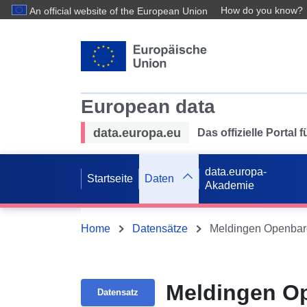
How do you know?
An official website of the European Union
European data
data.europa.eu
Das offizielle Portal
data.europa-
Startseite
Daten
Akademie
Home
Datensätze
Meldingen Openbare
Meldingen Op
Datensatz