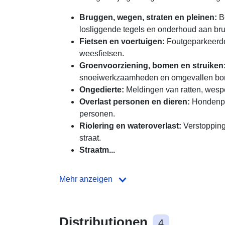
Bruggen, wegen, straten en pleinen:
Be
losliggende tegels en onderhoud aan br
Fietsen en voertuigen:
Foutgeparkeerde
weesfietsen.
Groenvoorziening, bomen en struiken
snoeiwerkzaamheden en omgevallen bo
Ongedierte:
Meldingen van ratten, wesp
Overlast personen en dieren:
Hondenpoe
personen.
Riolering en wateroverlast:
Verstopping
straat.
Straatm...
Mehr anzeigen
Distributionen
4