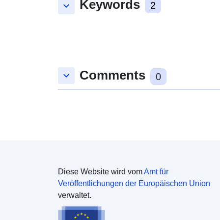
Keywords
keyboard_arrow_down
2
Comments
keyboard_arrow_down
0
Diese Website wird vom
Amt für
Veröffentlichungen der Europäischen Union
verwaltet.