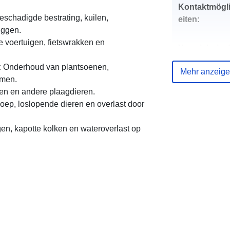
Kontaktmögl
schadigde bestrating, kuilen,
eiten:
uggen.
 voertuigen, fietswrakken en
Verzeichnis 
Kataloge:
:
Onderhoud van plantsoenen,
Mehr anzeig
men.
en en andere plaagdieren.
p, loslopende dieren en overlast door
uriRef:
en, kapotte kolken en wateroverlast op
Periodizität d
Abgrenzung: