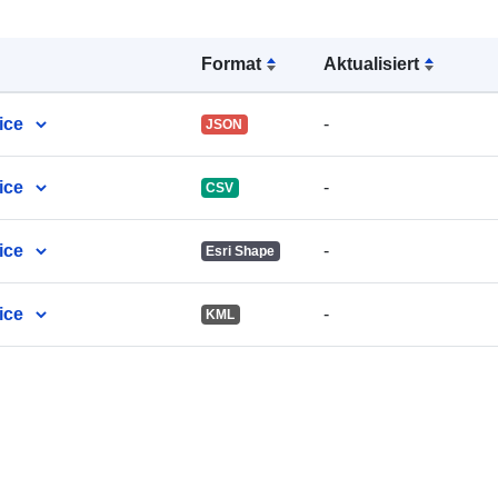
Format
Aktualisiert
ice
-
JSON
ice
-
CSV
ice
-
Esri Shape
ice
-
KML