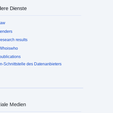
ere Dienste
law
tenders
esearch results
Whoiswho
ublications
n-Schnittstelle des Datenanbieters
iale Medien