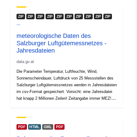
ZIP
ZIP
ZIP
ZIP
ZIP
ZIP
ZIP
ZIP
ZIP
ZIP
...
meteorologische Daten des
Salzburger Luftgütemessnetzes -
Jahresdateien
data.gv.at
Die Parameter Temperatur, Luftfeuchte, Wind,
Sonnenscheindauer, Luftdruck von 25 Messstellen des
Salzburger Luftgütemessnetzes werden in Jahresdateien
im csv-Format gespeichert. Vorsicht: eine Jahresdatei
hat knapp 2 Millionen Zeilen! Zeitangabe immer MEZ!
Eine Beschreibung der Messstellen (Name, Koordinaten,
...) ist im OGD-Portal unter
"Luftgütemessstellen_Metadaten.csv" zu finden.
PDF
HTML
GML
PDF