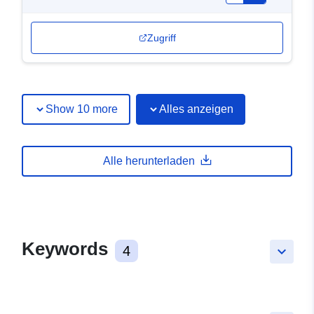
Zugriff
Show 10 more
Alles anzeigen
Alle herunterladen
Keywords
4
keyboard_arrow_down