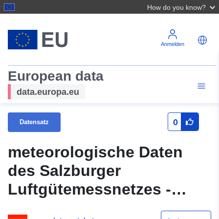
How do you know?
Anmelden
European data
data.europa.eu
0
Datensatz
meteorologische Daten
des Salzburger
Luftgütemessnetzes -
Jahresdateien