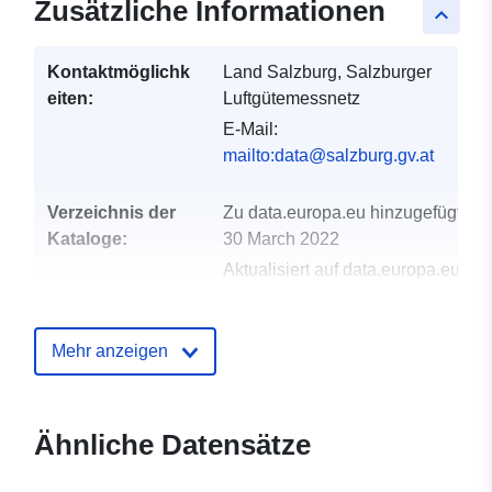
Zusätzliche Informationen
keyboard_arrow_up
Kontaktmöglichk
Land Salzburg, Salzburger
eiten:
Luftgütemessnetz
E-Mail:
mailto:data@salzburg.gv.at
Verzeichnis der
Zu data.europa.eu hinzugefügt:
Kataloge:
30 March 2022
Aktualisiert auf data.europa.eu:
05 March 2026
Mehr anzeigen
uriRef:
http://data.europa.eu/88u/dataset/
daten-des-salzburger-luftgutemes
jahresdateien
Ähnliche Datensätze