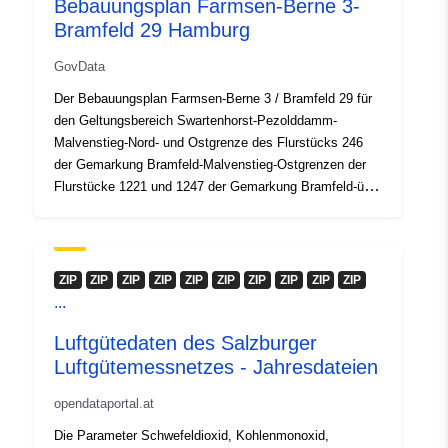
Bebauungsplan Farmsen-Berne 3-
Bramfeld 29 Hamburg
GovData
Der Bebauungsplan Farmsen-Berne 3 / Bramfeld 29 für
den Geltungsbereich Swartenhorst-Pezolddamm-
Malvenstieg-Nord- und Ostgrenze des Flurstücks 246
der Gemarkung Bramfeld-Malvenstieg-Ostgrenzen der
Flurstücke 1221 und 1247 der Gemarkung Bramfeld-über
das Flurstück 1382 der Gemarkung Farmsen zu dessen
Ostgrenze-Neusurenland (Bezirk Wandsbek, Ortsteile
514 und 515) wird festgestellt.
ZIP
ZIP
ZIP
ZIP
ZIP
ZIP
ZIP
ZIP
ZIP
ZIP
...
Luftgütedaten des Salzburger
Luftgütemessnetzes - Jahresdateien
opendataportal.at
Die Parameter Schwefeldioxid, Kohlenmonoxid,