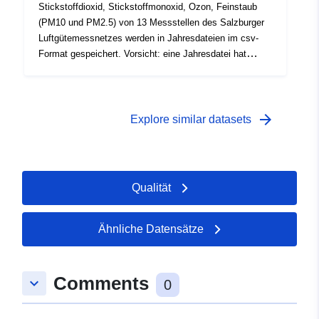
Stickstoffdioxid, Stickstoffmonoxid, Ozon, Feinstaub
(PM10 und PM2.5) von 13 Messstellen des Salzburger
Luftgütemessnetzes werden in Jahresdateien im csv-
Format gespeichert. Vorsicht: eine Jahresdatei hat
knapp 1 Millionen Zeilen! Zeitangabe immer MEZ! Eine
Beschreibung der Messstellen (Name, Koordinaten, ...)
ist im OGD-Portal unter
"Luftgütemessstellen_Metadaten.csv" zu finden.
arrow_forward
Explore similar datasets
Qualität
Ähnliche Datensätze
Comments
keyboard_arrow_down
0