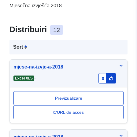
Mjesečna izvješća 2018.
Distribuiri
12
Sort
mjese-na-izvje-a-2018
-
Excel XLS
0
Previzualizare
URL de acces
mjese-na-izvje-a-2018