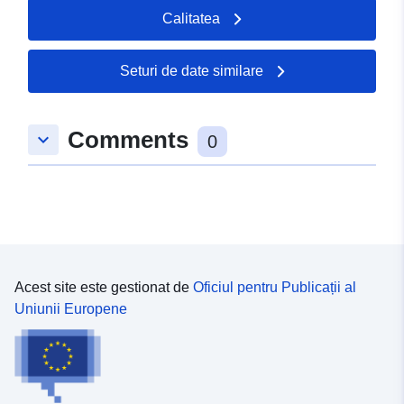
Calitatea
Seturi de date similare
Comments
keyboard_arrow_down
0
Acest site este gestionat de
Oficiul pentru Publicații al
Uniunii Europene