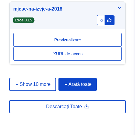
mjese-na-izvje-a-2018
-
Excel XLS
0
Previzualizare
URL de acces
Show 10 more
Arată toate
Descărcați Toate