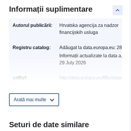
Informații suplimentare
keyboard_arrow_up
Autorul publicării:
Hrvatska agencija za nadzor
financijskih usluga
Registru catalog:
Adăugat la data.europa.eu:
28 Jul
Informații actualizate la data a.eur
29 July 2026
uriRef:
http://data.europa.eu/88u/dataset/
na-izvje-a-2018
Arată mai multe
Seturi de date similare