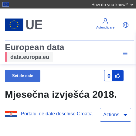
How do you know?
Autentificare
European data
data.europa.eu
0
Set de date
Mjesečna izvješća 2018.
Portalul de date deschise Croația
Actions