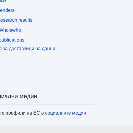
law
tenders
esearch results
Whoiswho
ublications
а за доставчици на данни
циални медии
те профили на ЕС в
социалните медии