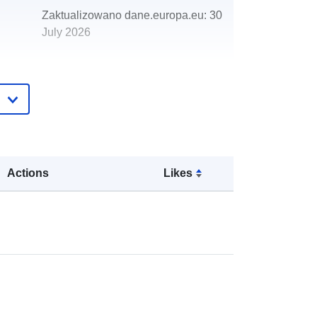
Zaktualizowano dane.europa.eu:
30
July 2026
http://data.europa.eu/88u/dataset/mo
nthly-cash-forecast
Actions
Likes