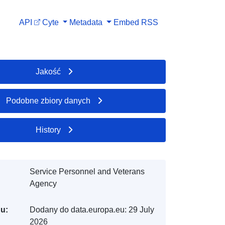
API
Cyte
Metadata
Embed
RSS
Jakość
Podobne zbiory danych
History
Service Personnel and Veterans
Agency
gu:
Dodany do data.europa.eu:
29 July
2026