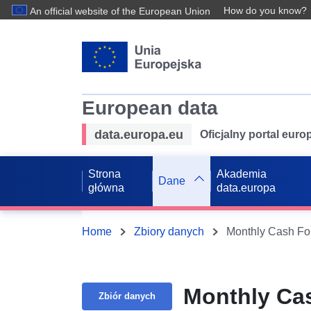
How do you know?
An official website of the European Union
European data
data.europa.eu
Oficjalny portal eur
Strona
Akademia
Dane
główna
data.europa
Home
Zbiory danych
Monthly Cash Fo
Monthly Ca
Zbiór danych