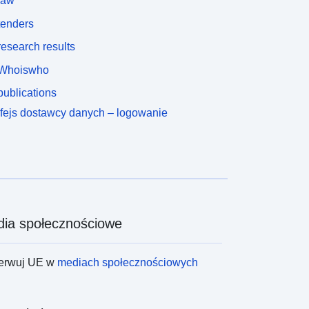
law
tenders
esearch results
Whoiswho
ublications
rfejs dostawcy danych – logowanie
ia społecznościowe
erwuj UE w
mediach społecznościowych