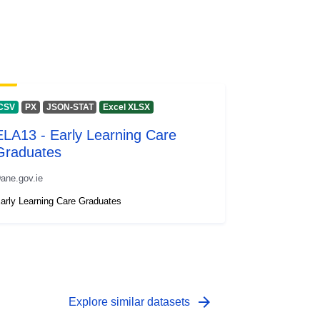
CSV
PX
JSON-STAT
Excel XLSX
ELA13 - Early Learning Care
Graduates
ane.gov.ie
arly Learning Care Graduates
arrow_forward
Explore similar datasets