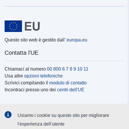
Questo sito web è gestito dall'
europa.eu
Contatta l’UE
Chiamaci al numero
00 800 6 7 8 9 10 11
Usa altre
opzioni telefoniche
Scrivici compilando il
modulo di contatto
Incontraci presso uno dei
centri dell'UE
Social media
Usiamo i cookie su questo sito per migliorare
Cerca i
canali social
l'esperienza dell'utente