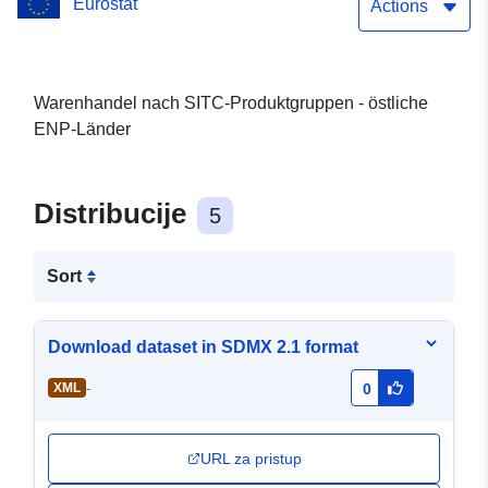
Eurostat
Actions
Warenhandel nach SITC-Produktgruppen - östliche
ENP-Länder
Distribucije
5
Sort
Download dataset in SDMX 2.1 format
-
XML
0
URL za pristup