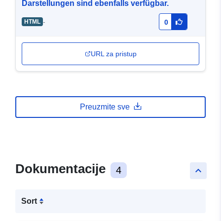
Darstellungen sind ebenfalls verfügbar.
-
HTML
0
URL za pristup
Preuzmite sve
Dokumentacije
4
keyboard_arrow_up
Sort