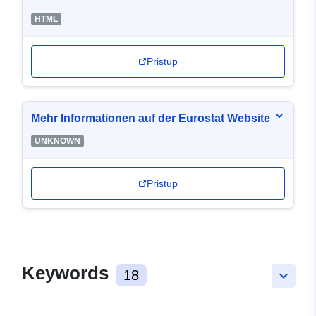
-
HTML
Pristup
Mehr Informationen auf der Eurostat Website
-
UNKNOWN
Pristup
Keywords
18
keyboard_arrow_down