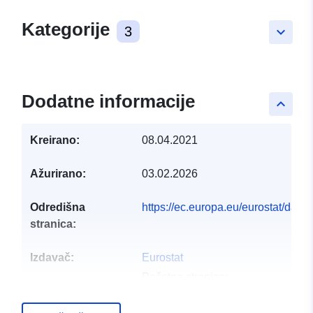
Kategorije
3
keyboard_arrow_down
Dodatne informacije
keyboard_arrow_up
Kreirano:
08.04.2021
Ažurirano:
03.02.2026
Odredišna
https://ec.europa.eu/eurostat/dat
stranica:
Izdavač:
Eurostat
Početna stranica:
https://commission.europa.eu/abou
and-executive-agencies/euros...