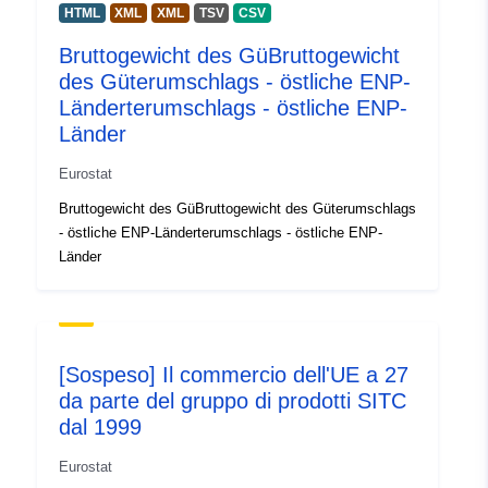
HTML
XML
XML
TSV
CSV
Identificatori:
enpe_ext_sitc
Bruttogewicht des GüBruttogewicht
des Güterumschlags - östliche ENP-
Altri identificatori:
https://doi.org/10.2908/ENPE_E
Länderterumschlags - östliche ENP-
Länder
uriRef:
http://data.europa.eu/88u/dataset
Eurostat
Diritti di accesso:
public
Bruttogewicht des GüBruttogewicht des Güterumschlags
- östliche ENP-Länderterumschlags - östliche ENP-
Periodicità di
annual
Länder
maturazione:
Copertura
01 January 2005
temporale:
 -
31 December 2025
[Sospeso] Il commercio dell'UE a 27
da parte del gruppo di prodotti SITC
Tipo:
Statistical data
dal 1999
Risorsa:
http://publications.europa.eu/resou
Eurostat