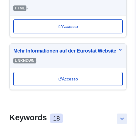
-
HTML
Accesso
Mehr Informationen auf der Eurostat Website
-
UNKNOWN
Accesso
Keywords
18
keyboard_arrow_down