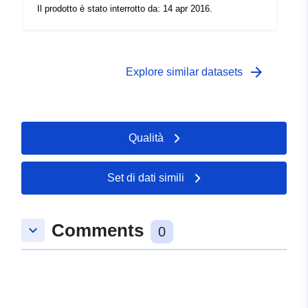
type/STATISTICAL
Il prodotto è stato interrotto da: 14 apr 2016.
arrow_forward
Explore similar datasets
Qualità
Set di dati simili
Comments
keyboard_arrow_down
0