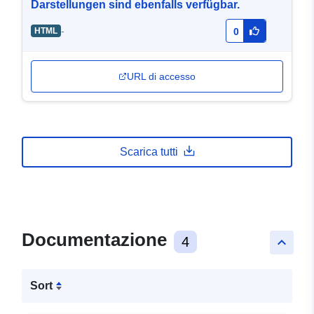
Darstellungen sind ebenfalls verfügbar.
-
HTML
0
URL di accesso
Scarica tutti
Documentazione
4
keyboard_arrow_up
Sort