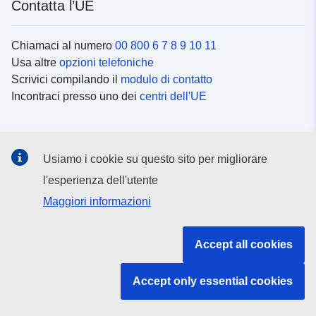
Contatta l’UE
Chiamaci al numero
00 800 6 7 8 9 10 11
Usa altre
opzioni telefoniche
Scrivici compilando il
modulo di contatto
Incontraci presso uno dei
centri dell'UE
Social media
Usiamo i cookie su questo sito per migliorare
Cerca i
canali social
l'esperienza dell'utente
Maggiori informazioni
Istituzioni e organi dell’UE
Accept all cookies
Cerca tutte le istituzioni e gli organi dell’UE
Accept only essential cookies