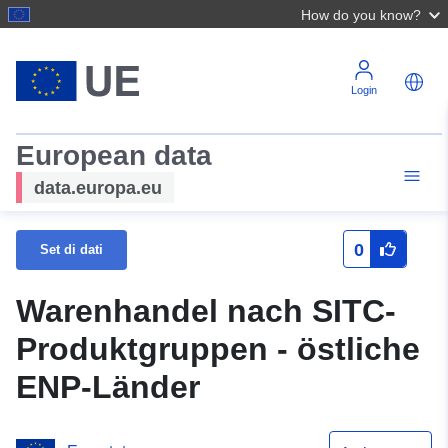
How do you know?
Login
European data
data.europa.eu
0
Set di dati
Warenhandel nach SITC-
Produktgruppen - östliche
ENP-Länder