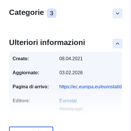
Categorie
3
keyboard_arrow_down
Ulteriori informazioni
keyboard_arrow_up
Creato:
08.04.2021
Aggiornato:
03.02.2026
Pagina di arrivo:
https://ec.europa.eu/eurostat/dat
Editore:
Eurostat
Homepage:
https://commission.europa.eu/abou
and-executive-agencies/euros...