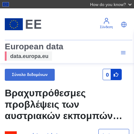
How do you know?
Σύνδεση
European data
data.europa.eu
0
Σύνολο δεδομένων
Βραχυπρόθεσμες
προβλέψεις των
αυστριακών εκπομπών
αερίων του θερμοκηπίου