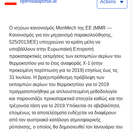
opendataportal.at
για το 2019 (Nowcast
Actions
2020).
Ο ισχύων κανονισμός MonMech της ΕΕ (MMR —
Κανονισμός για τον μηχανισμό παρακολούθησης,
525/2013/ΕΕ) υποχρεώνει τα κράτη μέλη να
υποβάλλουν στην Ευρωπαϊκή Επιτροπή
προκαταρκτικές εκτιμήσεις των εκπομπών αερίων του
θερμοκηπίου για το έτος αναφοράς X-1 (στην
προκειμένη περίπτωση για το 2019) ετησίως έως τις
31 Ιουλίου. Η βραχυπρόθεσμη πρόβλεψη των
εκπομπών αερίων του θερμοκηπίου για το 2019
πραγματοποιήθηκε με απλουστευμένη μεθοδολογία
και παρουσιάζει προκαταρκτικά στοιχεία καθώς και την
τρέχουσα τάση για το 2019.Υπόκειται σε αβεβαιότητα,
επομένως τα αποτελέσματα ενδέχεται να διαφέρουν
από τον αυστριακό κατάλογο ατμοσφαιρικής
ρύπανσης, ο οποίος θα δημοσιευθεί τον Ιανουάριο του