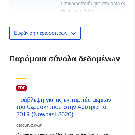
Επικαιροποιήθηκε στα data.europa
02 March 2026
uriRef:
http://data.europa.eu/88u/datase
Εμφάνιση περισσότερων
Παρόμοια σύνολα δεδομένων
PDF
Πρόβλεψη για τις εκπομπές αερίων
του θερμοκηπίου στην Αυστρία το
2019 (Nowcast 2020).
δεδομένα.gv.at
Ο ισχύων κανονισμός MonMech της ΕΕ (κανονισμός