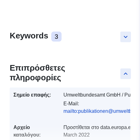
Keywords
3
keyboard_arrow_down
Επιπρόσθετες
keyboard_arrow_up
πληροφορίες
Σημείο επαφής:
Umweltbundesamt GmbH / Publika
E-Mail:
mailto:publikationen@umweltbund
Αρχείο
Προστίθεται στο data.europa.eu:
3
καταλόγου:
March 2022