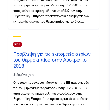
για τον μηχανισμό παρακολούθησης, 525/2013/ΕΕ)
υποχρεώνει τα κράτη μέλη να υποβάλλουν στην
Ευρωπαϊκή Επιτροπή προκαταρκτικές εκτιμήσεις των
εκπομπών αερίων του θερμοκηπίου για το έτος
υποβολής εκθέσεων X-1 (στην προκειμένη περίπτωση
για το 2019) ετησίως έως τις 31 Ιουλίου. Οι
βραχυπρόθεσμες προβλέψεις για τις εκπομπές αερίων
του θερμοκηπίου για το 2019 πραγματοποιήθηκαν με τη
PDF
χρήση απλουστευμένης μεθοδολογίας και
Πρόβλεψη για τις εκπομπές αερίων
παρουσιάζουν προκαταρκτικά στοιχεία, καθώς και την
του θερμοκηπίου στην Αυστρία το
τρέχουσα τάση για το 2019. Υπόκειται σε αβεβαιότητες,
επομένως τα αποτελέσματα ενδέχεται να διαφέρουν
2018
από τον αυστριακό κατάλογο ατμοσφαιρικών ρύπων, ο
δεδομένα.gv.at
οποίος θα δημοσιευθεί τον Ιανουάριο του 2021.
Σύμφωνα με προκαταρκτικά στοιχεία, περίπου 80,4
Ο ισχύων κανονισμός MonMech της ΕΕ (κανονισμός
εκατομμύρια τόνοι αερίων του θερμοκηπίου
για τον μηχανισμό παρακολούθησης, 525/2013/ΕΕ)
εκπέμφθηκαν στην Αυστρία το 2019. Σε σύγκριση με το
υποχρεώνει τα κράτη μέλη να υποβάλλουν στην
2018, αυτό αντιπροσωπεύει αύξηση κατά 1,8 % ή 1,4
Ευρωπαϊκή Επιτροπή τις προκαταρκτικές εκτιμήσεις
εκατομμύρια τόνους ισοδυνάμου CO2.
τους για τις εκπομπές αερίων του θερμοκηπίου για το
έτος αναφοράς X-1 (στην προκειμένη περίπτωση το