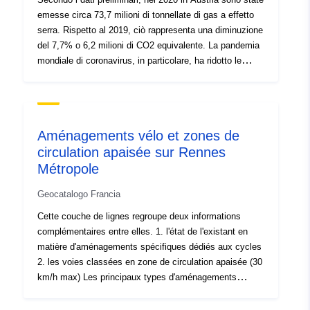
(-16 %) e del gas naturale (-14 %).
emesse circa 73,7 milioni di tonnellate di gas a effetto
serra. Rispetto al 2019, ciò rappresenta una diminuzione
del 7,7% o 6,2 milioni di CO2 equivalente. La pandemia
mondiale di coronavirus, in particolare, ha ridotto le
emissioni di gas a effetto serra nel settore dei trasporti
di circa il 14 %. Lo scambio di quote di emissione ha
mostrato un calo della produzione di acciaio e di
elettricità da gas naturale e carbone. Le emissioni dei
Aménagements vélo et zones de
restanti settori sono rimaste prossime a livelli simili.
circulation apaisée sur Rennes
Complessivamente, i dati preliminari per i settori non
Métropole
ETS mostrano emissioni pari a circa 46,6 milioni di
tonnellate di CO2 equivalente nel 2020. Si tratta di un
Geocatalogo Francia
quantitativo inferiore di 1,2 milioni di tonnellate al
quantitativo massimo per il 2020 e garantisce inoltre il
Cette couche de lignes regroupe deux informations
conseguimento dell'obiettivo per l'intero periodo 2013-
complémentaires entre elles. 1. l'état de l'existant en
2020.
matière d'aménagements spécifiques dédiés aux cycles
2. les voies classées en zone de circulation apaisée (30
km/h max) Les principaux types d'aménagements
cyclables répertoriés sont : - bande cyclable - piste
cyclable - mixte bus + vélo - mixte piéton + vélo - route