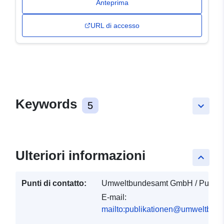
Anteprima
URL di accesso
Keywords
5
keyboard_arrow_down
Ulteriori informazioni
keyboard_arrow_up
Punti di contatto:
Umweltbundesamt GmbH / Publika
E-mail:
mailto:publikationen@umweltbund