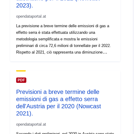
2023).
opendataportal.at
La previsione a breve termine delle emissioni di gas a
effetto serra è stata effettuata utilizzando una
metodologia semplificata e mostra le emissioni
preliminari di circa 72,6 milioni di tonnellate per il 2022.
Rispetto al 2021, ciò rappresenta una diminuzione
rispettivamente del 6,4 % e di 5,0 milioni di CO2
equivalente. Le emissioni comunicate dai sistemi di
scambio di quote di emissione sono state inferiori del
7,2 % nel 2022 a 26,6 milioni di tonnellate di CO2
PDF
equivalente. Ciò è dovuto principalmente al calo
Previsioni a breve termine delle
dell'industria (compresa la diminuzione della produzione
emissioni di gas a effetto serra
siderurgica) e della raffineria. Nei settori non europei
dello scambio di quote di emissione, nel 2022 sono stati
dell'Austria per il 2020 (Nowcast
emessi circa 45,9 milioni di tonnellate di CO2
2021).
equivalente. Il calo delle emissioni di circa il 5,9 %
opendataportal.at
rispetto al 2021 è dovuto principalmente al calo dei
consumi di carburante (-4 %), dell'olio combustibile
Secondo i dati preliminari, nel 2020 in Austria sono state