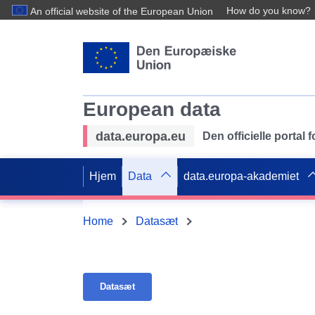
How do you know?
An official website of the European Union
European data
data.europa.eu
Den officielle portal
Hjem
Data
data.europa-akademiet
Home
Datasæt
Datasæt