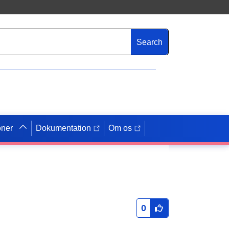
Search
oner
Dokumentation
Om os
0