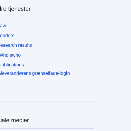
re tjenester
law
tenders
esearch results
Whoiswho
ublications
leverandørens grænseflade-login
iale medier