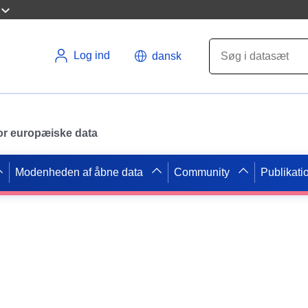
Log ind
dansk
 for europæiske data
Modenheden af åbne data
Community
Publikati