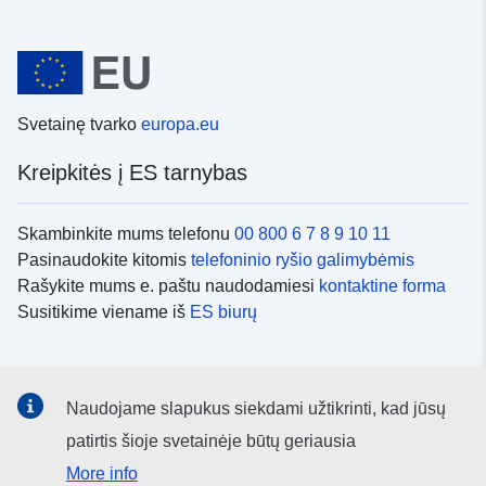
Svetainę tvarko
europa.eu
Kreipkitės į ES tarnybas
Skambinkite mums telefonu
00 800 6 7 8 9 10 11
Pasinaudokite kitomis
telefoninio ryšio galimybėmis
Rašykite mums e. paštu naudodamiesi
kontaktine forma
Susitikime viename iš
ES biurų
Socialiniai tinklai
Naudojame slapukus siekdami užtikrinti, kad jūsų
ES
socialinių tinklų kanalai
patirtis šioje svetainėje būtų geriausia
More info