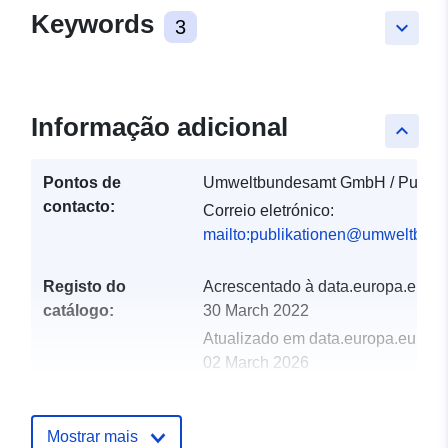
Keywords
3
keyboard_arrow_down
Informação adicional
keyboard_arrow_up
Pontos de
Umweltbundesamt GmbH / Publika
contacto:
Correio eletrónico:
mailto:publikationen@umweltbund
Registo do
Acrescentado à data.europa.eu:
catálogo:
30 March 2022
Atualizado em data.europa.eu:
02 March 2026
uriRef:
http://data.europa.eu/88u/dataset
Mostrar mais