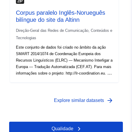
ZIP
Corpus paralelo Inglês-Norueguês
bilíngue do site da Altinn
Direção-Geral das Redes de Comunicação, Conteúdos e
Tecnologias
Este conjunto de dados foi criado no âmbito da ação
SMART 2014/1074 de Coordenação Europeia dos
Recursos Linguísticos (ELRC) — Mecanismo Interligar a
Europa — Tradução Automatizada (CEF.AT). Para mais
informações sobre o projeto: http://lr-coordination.eu. Os
conteúdos de https://www.altinn.no foram rastreados,
alinhados ao nível do documento e da sentença e
convertidos num corpus paralelo.
arrow_forward
Explore similar datasets
Qualidade