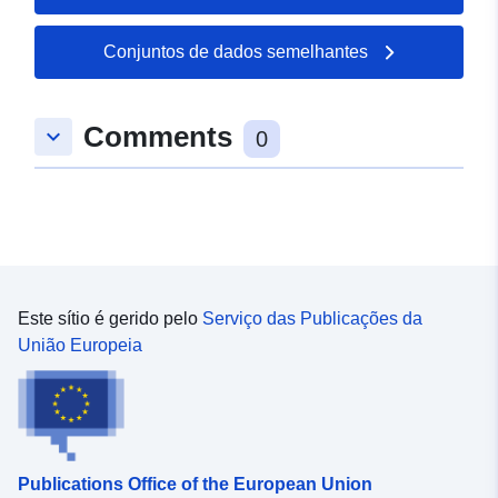
Conjuntos de dados semelhantes
Comments
keyboard_arrow_down
0
Este sítio é gerido pelo
Serviço das Publicações da
União Europeia
Publications Office of the European Union