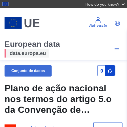
How do you know?
Abrir sessão
European data
data.europa.eu
0
Conjunto de dados
Plano de ação nacional
nos termos do artigo 5.o
da Convenção de
Estocolmo sobre Pops e