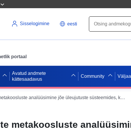
Sisselogimine
eesti
tlik portaal
Avatud andmete
Community
Välja
kättesaadavus
Kahepaiksete metakoosluste analüüsimine jõe üleujutuste süsteemides, kasutades eDNA metabarkodeerimist: Ruumilise ühenduvuse ja keskkonnatingimuste tähtsus
te metakoosluste analüüsimi