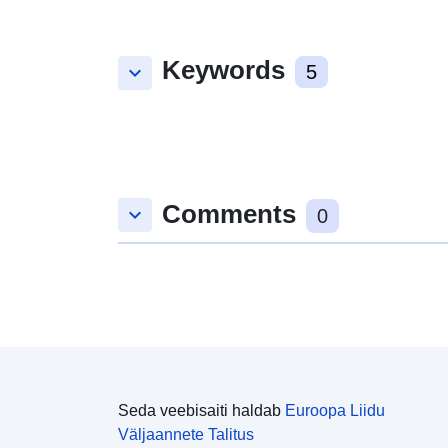
Keywords
keyboard_arrow_down
5
Comments
keyboard_arrow_down
0
Seda veebisaiti haldab
Euroopa Liidu
Väljaannete Talitus