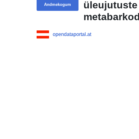
üleujutust
Andmekogum
metabarkod
keskkonnat
opendataportal.at