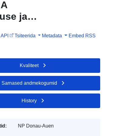
NA
use ja
API
Tsiteerida
Metadata
Embed
RSS
Kvaliteet
Sarnased andmekogumid
History
id:
NP Donau-Auen