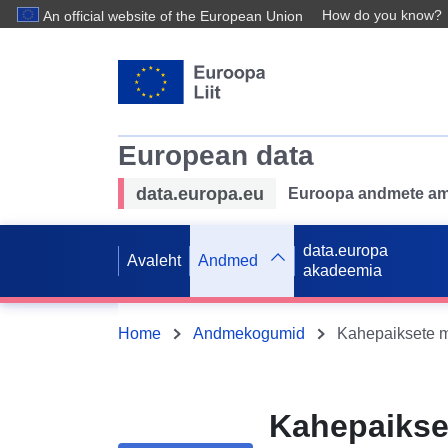
How do you know?
An official website of the European Union
European data
data.europa.eu
Euroopa andmete ame
data.europa
Avaleht
Andmed
akadeemia
Home
Andmekogumid
Kahepaikse