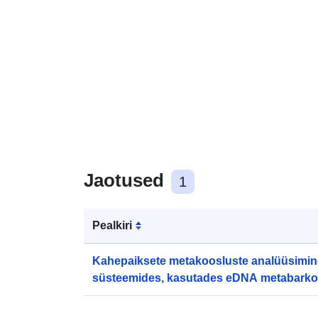
Jaotused
1
Pealkiri
Kahepaiksete metakoosluste analüüsimine
süsteemides, kasutades eDNA metabarkod
Ruumilise ühenduvuse ja keskkonnatingi