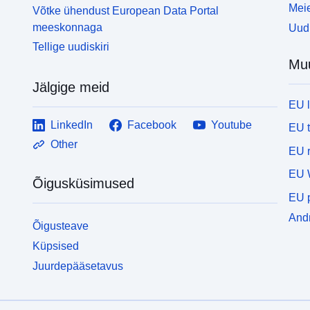
Meie
Võtke ühendust European Data Portal
meeskonnaga
Uudi
Tellige uudiskiri
Mu
Jälgige meid
EU 
LinkedIn
Facebook
Youtube
EU 
Other
EU r
EU 
Õigusküsimused
EU p
Andm
Õigusteave
Küpsised
Juurdepääsetavus