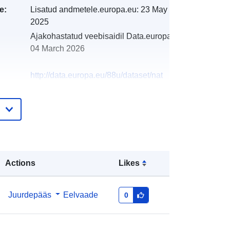
e:
Lisatud andmetele.europa.eu:
23 May
2025
Ajakohastatud veebisaidil Data.europa.eu:
04 March 2026
http://data.europa.eu/88u/dataset/nat
ionalparks-austria_analyzing-
amphibian-metacommunities-in-
riverfloodplain-systems-using-edna
Actions
Likes
Juurdepääs
Eelvaade
0