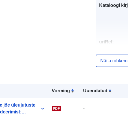
Kataloogi kirj
uriRef:
Näita rohkem
Vorming
Uuendatud
 jõe üleujutuste
-
PDF
eerimist:
muste tähtsus