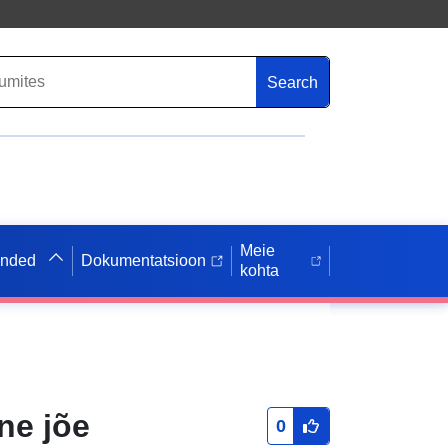
Search
Meie
anded
Dokumentatsioon
kohta
ne jõe
0