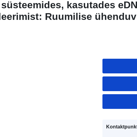
e süsteemides, kasutades eD
eerimist: Ruumilise ühenduv
ingimuste tähtsus
Kontaktpunkt