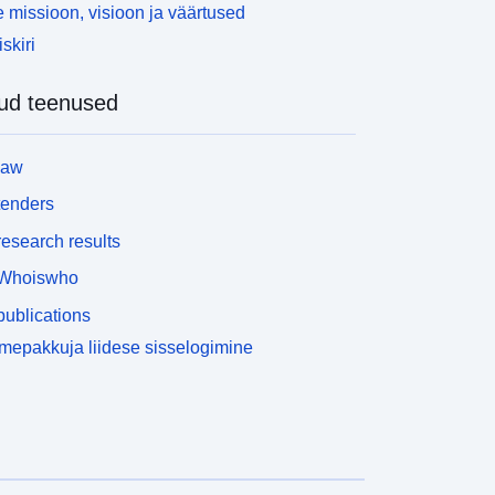
 missioon, visioon ja väärtused
skiri
ud teenused
law
tenders
esearch results
Whoiswho
ublications
epakkuja liidese sisselogimine