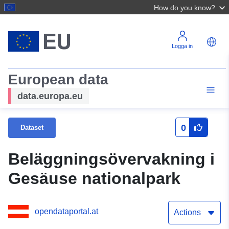
How do you know?
Logga in
European data
data.europa.eu
0
Dataset
Beläggningsövervakning i
Gesäuse nationalpark
opendataportal.at
Actions