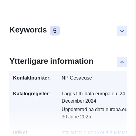
Keywords
5
keyboard_arrow_down
Ytterligare information
keyboard_arrow_up
Kontaktpunkter:
NP Gesaeuse
Katalogregister:
Läggs till i data.europa.eu:
24
December 2024
Uppdaterad på data.europa.eu:
30 June 2025
uriRef:
http://data.europa.eu/88u/dataset/