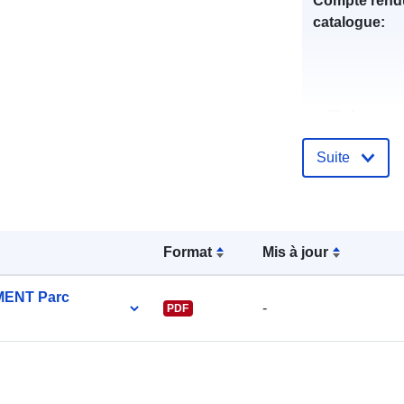
Compte rend
catalogue:
uriRef:
Suite
Format
Mis à jour
MENT Parc
-
PDF