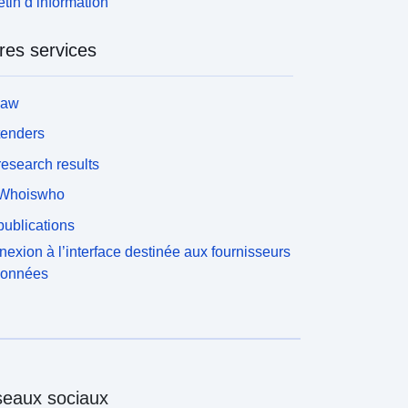
etin d’information
res services
law
tenders
esearch results
Whoiswho
ublications
exion à l’interface destinée aux fournisseurs
données
eaux sociaux