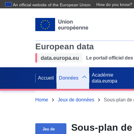
How do you know?
An official website of the European Union
European data
data.europa.eu
Le portail officiel 
Académie
Accueil
Données
data.europa
Home
Jeux de données
Sous-plan d
Jeu de