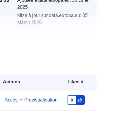
u du
Ajoutée à data.europa.eu:
30 June
2025
Mise à jour sur data.europa.eu:
05
March 2026
http://data.europa.eu/88u/dataset/nat
ionalparks-austria_management-
teilplan-04-almen-und-wiesen-
nationalpark-kalkalpen-2021-2030
Actions
Likes
Accès
Prévisualisation
0