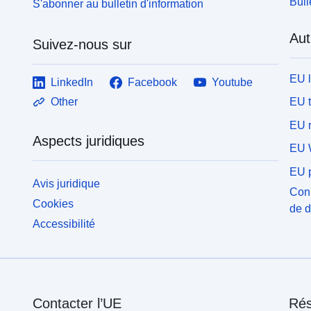
Bull
S'abonner au bulletin d'information
Aut
Suivez-nous sur
EU 
LinkedIn
Facebook
Youtube
EU 
Other
EU r
Aspects juridiques
EU 
EU p
Avis juridique
Conn
Cookies
de 
Accessibilité
Contacter l’UE
Rés