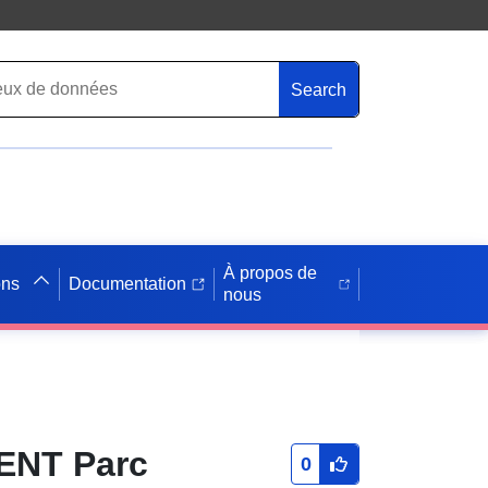
Search
À propos de
ons
Documentation
nous
ENT Parc
0