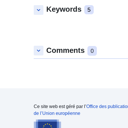
Keywords
keyboard_arrow_down
5
Comments
keyboard_arrow_down
0
Ce site web est géré par l’
Office des publicati
de l’Union européenne