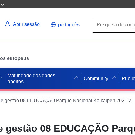
Abrir sessão
português
ados europeus
Maturidade dos dados
Community
Publi
abertos
Subplano de gestão 08 EDUCAÇÃO Parque Nacional Ka
e gestão 08 EDUCAÇÃO Parq