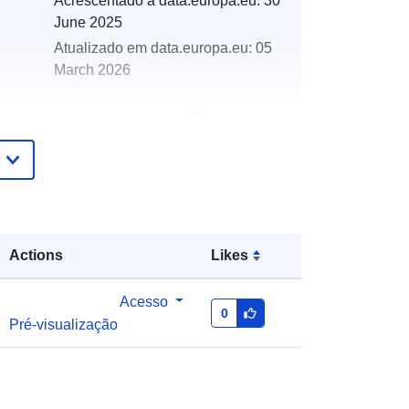
Acrescentado à data.europa.eu:
30
June 2025
Atualizado em data.europa.eu:
05
March 2026
http://data.europa.eu/88u/dataset/nat
ionalparks-austria_management-
teilplan-08-bildung-nationalpark-
kalkalpen-2021-2030
Actions
Likes
Acesso
0
Pré-visualização