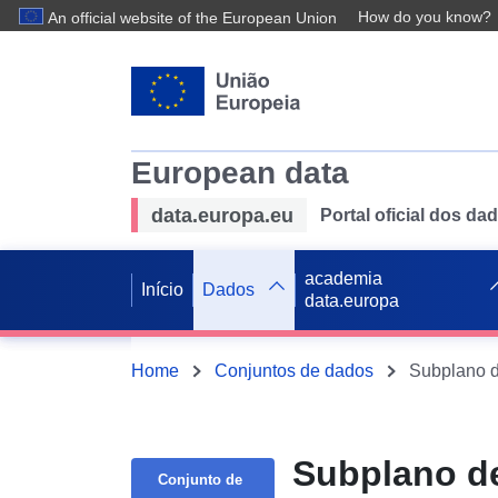
How do you know?
An official website of the European Union
European data
data.europa.eu
Portal oficial dos d
academia
Início
Dados
data.europa
Home
Conjuntos de dados
Subplano d
Conjunto de