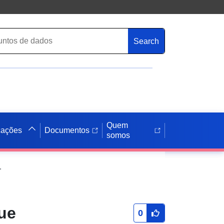
Search
Quem
cações
Documentos
somos
lkalpen 2021-2030
ue
0