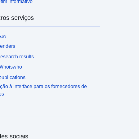
tim informativo
ros serviços
law
tenders
esearch results
Whoiswho
ublications
ção à interface para os fornecedores de
os
es sociais