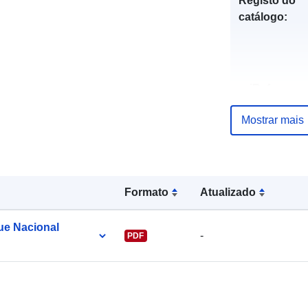
Registo do
catálogo:
uriRef:
Mostrar mais
Formato
Atualizado
e Nacional
-
PDF