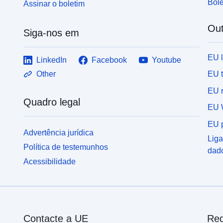
Bole
Assinar o boletim
Out
Siga-nos em
EU 
LinkedIn
Facebook
Youtube
EU 
Other
EU r
Quadro legal
EU 
EU p
Advertência jurídica
Liga
Política de testemunhos
dad
Acessibilidade
Contacte a UE
Red