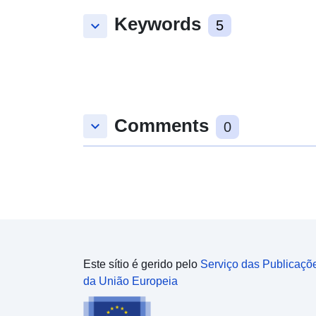
Keywords
keyboard_arrow_down
5
Comments
keyboard_arrow_down
0
Este sítio é gerido pelo
Serviço das Publicaçõ
da União Europeia