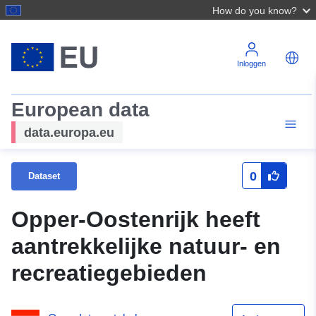
How do you know?
Inloggen
European data
data.europa.eu
0
Dataset
Opper-Oostenrijk heeft
aantrekkelijke natuur- en
recreatiegebieden