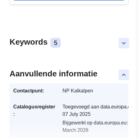
Keywords
5
keyboard_arrow_down
Aanvullende informatie
keyboard_arrow_up
Contactpunt:
NP Kalkalpen
Catalogusregister
Toegevoegd aan data.europa.eu:
:
07 July 2025
Bijgewerkt op data.europa.eu:
05
March 2026