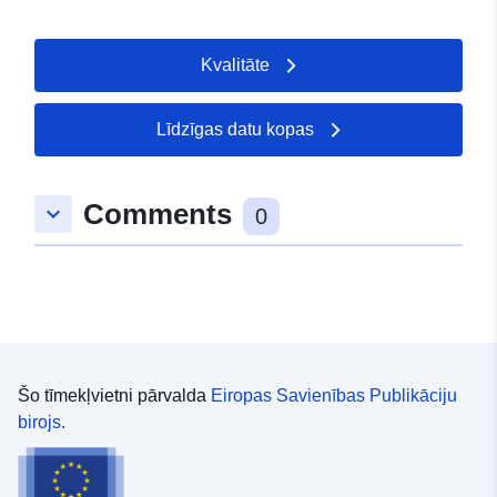
Kvalitāte
Līdzīgas datu kopas
Comments
keyboard_arrow_down
0
Šo tīmekļvietni pārvalda
Eiropas Savienības Publikāciju
birojs.