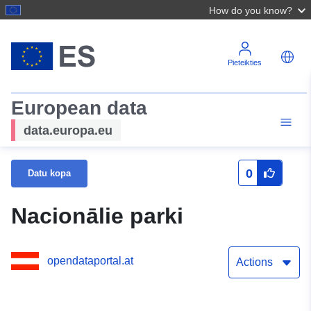
How do you know?
Pieteikties
European data
data.europa.eu
0
Datu kopa
Nacionālie parki
opendataportal.at
Actions