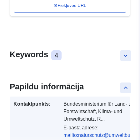
Piekļuves URL
Keywords
4
keyboard_arrow_down
Papildu informācija
keyboard_arrow_up
Kontaktpunkts:
Bundesministerium für Land- und
Forstwirtschaft, Klima- und
Umweltschutz, R...
E-pasta adrese:
mailto:naturschutz@umweltbundes