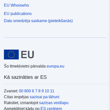
EU Whoiswho
EU publications
Datu sniedzēja saskarne (pieteikšanās)
Šo tīmekļvietni pārvalda
europa.eu
Kā sazināties ar ES
Zvaniet:
00 800 6 7 8 9 10 11
Citas iespējas
saziņai pa tālruni
Rakstiet, izmantojot
saziņas veidlapu
Apmeklējiet kādu no
ES centriem