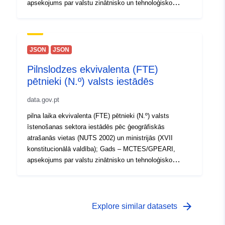
apsekojums par valstu zinātnisko un tehnoloģisko
potenciālu – nozaru iestādes
https://www.ine.pt/xurl/indx/0004749/PT
JSON
JSON
Pilnslodzes ekvivalenta (FTE)
pētnieki (N.º) valsts iestādēs
data.gov.pt
pilna laika ekvivalenta (FTE) pētnieki (N.º) valsts
īstenošanas sektora iestādēs pēc ģeogrāfiskās
atrašanās vietas (NUTS 2002) un ministrijās (XVII
konstitucionālā valdība); Gads – MCTES/GPEARI,
apsekojums par valstu zinātnisko un tehnoloģisko
potenciālu – nozaru iestādes
https://www.ine.pt/xurl/indx/0004748/PT
arrow_forward
Explore similar datasets