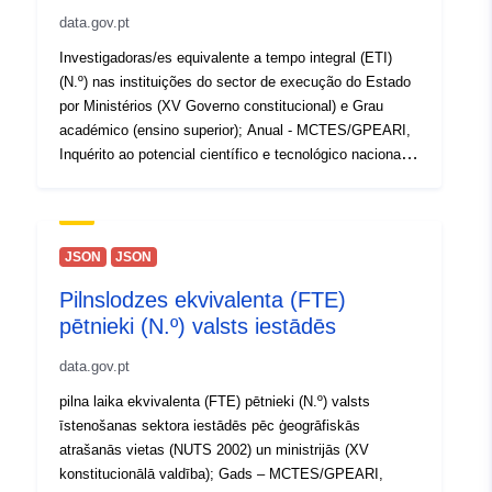
data.gov.pt
Investigadoras/es equivalente a tempo integral (ETI)
(N.º) nas instituições do sector de execução do Estado
por Ministérios (XV Governo constitucional) e Grau
académico (ensino superior); Anual - MCTES/GPEARI,
Inquérito ao potencial científico e tecnológico nacional -
sector instituições
https://www.ine.pt/xurl/indx/0004746/PT
JSON
JSON
Pilnslodzes ekvivalenta (FTE)
pētnieki (N.º) valsts iestādēs
data.gov.pt
pilna laika ekvivalenta (FTE) pētnieki (N.º) valsts
īstenošanas sektora iestādēs pēc ģeogrāfiskās
atrašanās vietas (NUTS 2002) un ministrijās (XV
konstitucionālā valdība); Gads – MCTES/GPEARI,