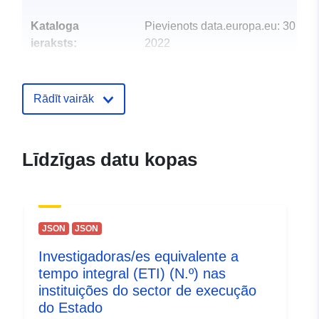
Kataloga
Pievienots data.europa.eu:
30 Mar
ieraksts:
2022
Jaunākā informācija par Data.euro
01 March 2026
Rādīt vairāk
uriRef:
http://data.europa.eu/88u/dataset/
Līdzīgas datu kopas
JSON
JSON
Investigadoras/es equivalente a
tempo integral (ETI) (N.º) nas
instituições do sector de execução
do Estado