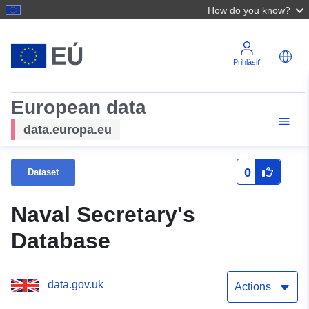
How do you know?
Prihlásiť
European data
data.europa.eu
0
Dataset
Naval Secretary's
Database
data.gov.uk
Actions