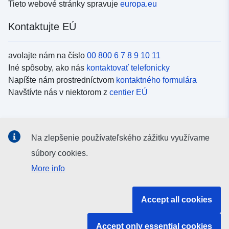
Tieto webové stránky spravuje
europa.eu
Kontaktujte EÚ
avolajte nám na číslo
00 800 6 7 8 9 10 11
Iné spôsoby, ako nás
kontaktovať telefonicky
Napíšte nám prostredníctvom
kontaktného formulára
Navštívte nás v niektorom z
centier EÚ
Sociálne médiá
Na zlepšenie používateľského zážitku využívame
Kanály EÚ na
sociálnych médiách
súbory cookies.
More info
Inštitúcie a orgány EÚ
Accept all cookies
Vyhľadávanie všetkých inštitúcií a orgánov EÚ
Accept only essential cookies