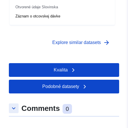
Otvorené údaje Slovinska
Záznam o otcovskej dávke
arrow_forward
Explore similar datasets
Kvalita
Podobné datasety
Comments
keyboard_arrow_down
0