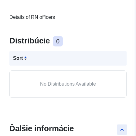
Details of RN officers
Distribúcie
0
Sort
No Distributions Available
Ďalšie informácie
keyboard_arrow_up