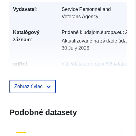
Vydavateľ:
Service Personnel and
Veterans Agency
Katalógový
Pridané k údajom.europa.eu:
29 J
záznam:
Aktualizované na základe údajov.
30 July 2026
uriRef:
http://data.europa.eu/88u/dataset/n
secretarys-database
Zobraziť viac
Podobné datasety