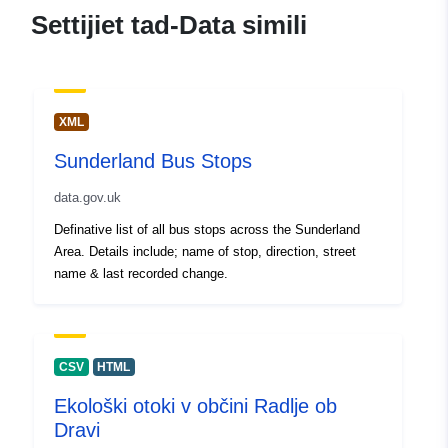
Punti ta' Kuntatt:
Externe statistieken
Settijiet tad-Data simili
Indirizz Elettroniku:
mailto:sxpublication@nbb.be
Reġistru tal-
Miżjud ma’ data.europa.eu:
XML
Katalgu:
12 March 2025
Sunderland Bus Stops
Aġġornat fuq data.europa.eu:
30 July 2026
data.gov.uk
Definative list of all bus stops across the Sunderland
Identifikaturi:
nbb-finacc2010
Area. Details include; name of stop, direction, street
name & last recorded change.
uriRef:
http://data.europa.eu/88u/dataset/
finacc2010
Drittijiet ta'
public
CSV
HTML
Aċċess:
Ekološki otoki v občini Radlje ob
Dravi
Perjodiċità tad-
annual