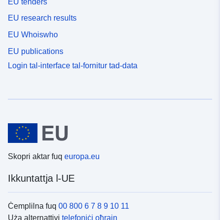
EU tenders
EU research results
EU Whoiswho
EU publications
Login tal-interface tal-fornitur tad-data
Skopri aktar fuq
europa.eu
Ikkuntattja l-UE
Ċemplilna fuq
00 800 6 7 8 9 10 11
Uża alternattivi
telefoniċi oħrajn