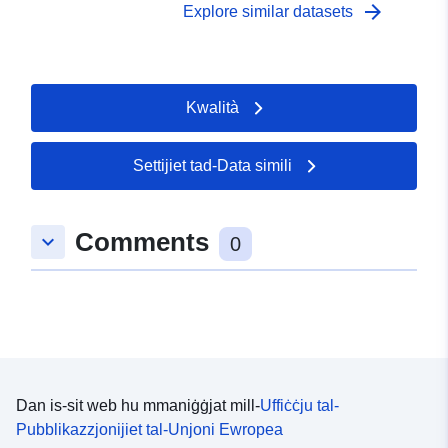
arrow_forward
Explore similar datasets
Kwalità
Settijiet tad-Data simili
Comments
keyboard_arrow_down
0
Dan is-sit web hu mmaniġġjat mill-
Uffiċċju tal-
Pubblikazzjonijiet tal-Unjoni Ewropea