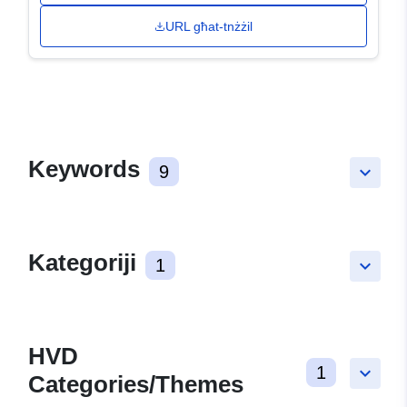
URL għat-tnżżil
Keywords
9
keyboard_arrow_down
Kategoriji
1
keyboard_arrow_down
HVD
1
keyboard_arrow_down
Categories/Themes