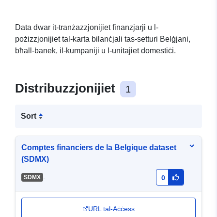
Data dwar it-tranżazzjonijiet finanzjarji u l-
pożizzjonijiet tal-karta bilanċjali tas-setturi Belġjani,
bħall-banek, il-kumpaniji u l-unitajiet domestiċi.
Distribuzzjonijiet
1
Sort
Comptes financiers de la Belgique dataset
(SDMX)
-
SDMX
0
URL tal-Aċċess