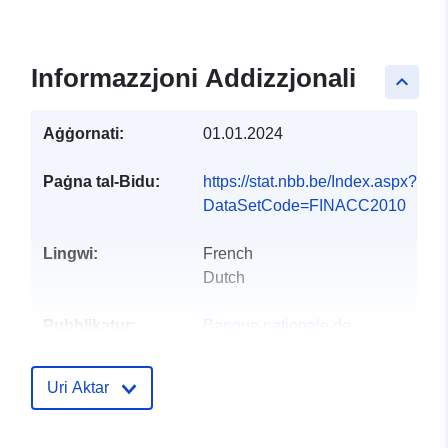
Informazzjoni Addizzjonali
keyboard_arrow_up
Aġġornati:
01.01.2024
Paġna tal-Bidu:
https://stat.nbb.be/Index.aspx?
DataSetCode=FINACC2010
Lingwi:
French
Dutch
Pubblikatur:
Banque nationale de
Belgique
Paġna Ewlenija:
Uri Aktar
https://www.nbb.be