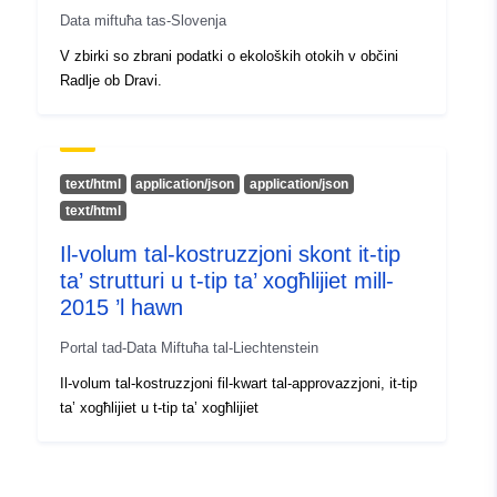
Dovuti:
Data miftuħa tas-Slovenja
V zbirki so zbrani podatki o ekoloških otokih v občini
Kopertura
01 January 2001
Radlje ob Dravi.
temporali:
 -
31 December 2023
text/html
application/json
application/json
text/html
Il-volum tal-kostruzzjoni skont it-tip
ta’ strutturi u t-tip ta’ xogħlijiet mill-
2015 ’l hawn
Portal tad-Data Miftuħa tal-Liechtenstein
Il-volum tal-kostruzzjoni fil-kwart tal-approvazzjoni, it-tip
ta’ xogħlijiet u t-tip ta’ xogħlijiet