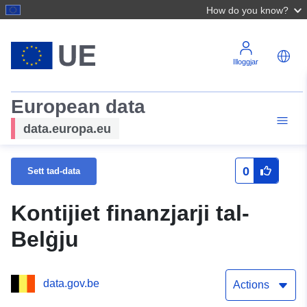
How do you know?
Illoggjar
European data
data.europa.eu
0
Sett tad-data
Kontijiet finanzjarji tal-
Belġju
data.gov.be
Actions