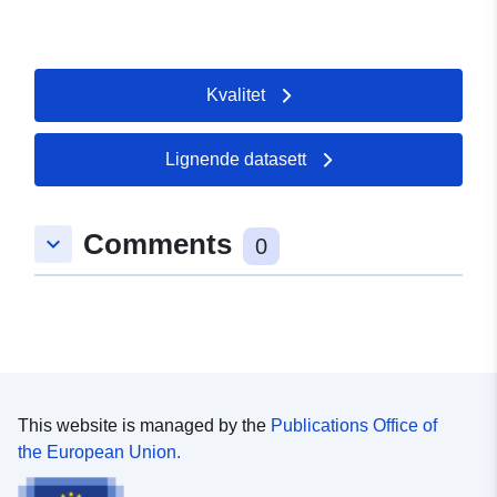
Kvalitet
Lignende datasett
Comments
keyboard_arrow_down
0
This website is managed by the
Publications Office of
the European Union.