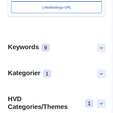
Nedlastings-URL
Keywords
9
keyboard_arrow_down
Kategorier
1
keyboard_arrow_down
HVD
1
keyboard_arrow_down
Categories/Themes