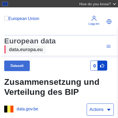
How do you know?
Logg inn
European data
data.europa.eu
0
Datasett
Zusammensetzung und
Verteilung des BIP
data.gov.be
Actions