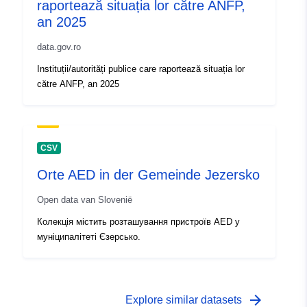
isitet:
raportează situația lor către ANFP,
an 2025
Temporal
01 January 2001
data.gov.ro
coverage:
 -
31 December 2023
Instituții/autorități publice care raportează situația lor
către ANFP, an 2025
CSV
Orte AED in der Gemeinde Jezersko
Open data van Slovenië
Колекція містить розташування пристроїв AED у
муніципалітеті Єзерсько.
arrow_forward
Explore similar datasets