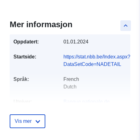
Mer informasjon
keyboard_arrow_up
Oppdatert:
01.01.2024
Startside:
https://stat.nbb.be/Index.aspx?
DataSetCode=NADETAIL
Språk:
French
Dutch
Utgiver:
Banque nationale de
Belgique
Hjemmeside:
Vis mer
https://www.nbb.be