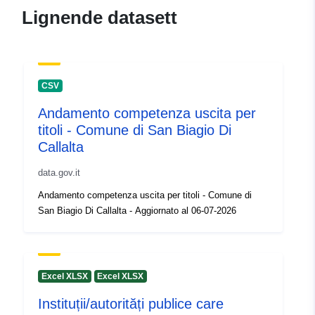
Kontaktpunkter:
Externe statistieken
Lignende datasett
E-post:
mailto:sxpublication@nbb.be
Katalogopptak:
Lagt til data.europa.eu:
12
CSV
March 2025
Andamento competenza uscita per
Oppdatert på data.europa.eu:
titoli - Comune di San Biagio Di
30 July 2026
Callalta
Identifikatorer:
nbb-nadetail
data.gov.it
Andamento competenza uscita per titoli - Comune di
uriRef:
http://data.europa.eu/88u/dataset/
San Biagio Di Callalta - Aggiornato al 06-07-2026
nadetail
Tilgangsrettighet
public
er:
Excel XLSX
Excel XLSX
Påløpningsperiod
Instituții/autorități publice care
annual