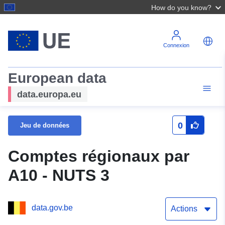
How do you know?
Connexion
European data
data.europa.eu
0
Jeu de données
Comptes régionaux par
A10 - NUTS 3
data.gov.be
Actions