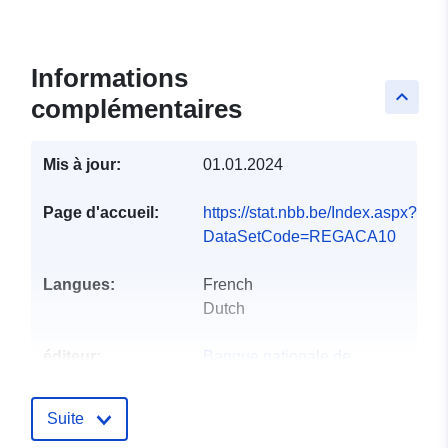
Informations
keyboard_arrow_up
complémentaires
Mis à jour:
01.01.2024
Page d'accueil:
https://stat.nbb.be/Index.aspx?
DataSetCode=REGACA10
Langues:
French
Dutch
éditeur:
Banque nationale de
Belgique
Page d'accueil:
Suite
https://www.nbb.be