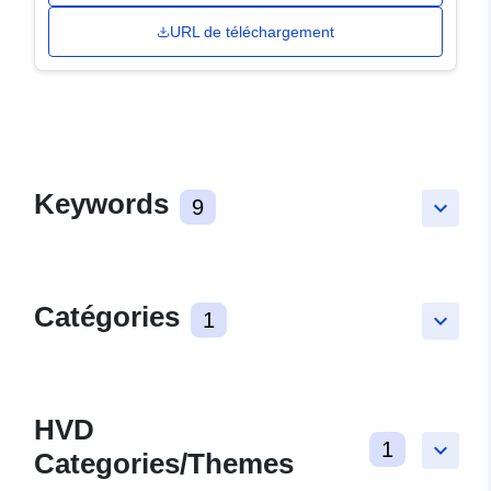
URL de téléchargement
Keywords
9
keyboard_arrow_down
Catégories
1
keyboard_arrow_down
HVD
1
keyboard_arrow_down
Categories/Themes