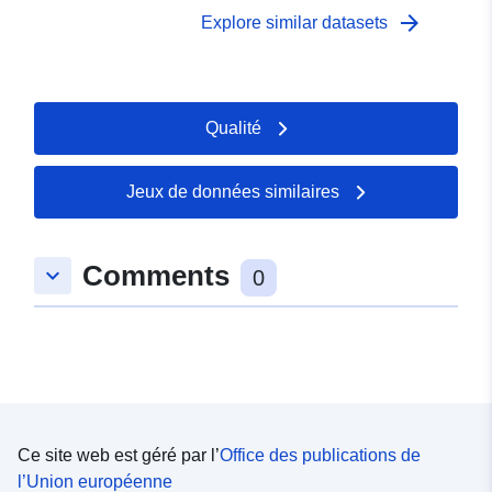
arrow_forward
Explore similar datasets
Qualité
Jeux de données similaires
Comments
keyboard_arrow_down
0
Ce site web est géré par l’
Office des publications de
l’Union européenne