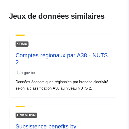
Points de
Externe statistieken
Jeux de données similaires
contact:
Courriel:
mailto:sxpublication@nbb.be
Compte rendu du
Ajoutée à data.europa.eu:
12
SDMX
catalogue:
March 2025
Comptes régionaux par A38 - NUTS
Mise à jour sur data.europa.eu:
2
30 July 2026
data.gov.be
Identificateurs:
nbb-regaca10
Données économiques régionales par branche d'activité
selon la classification A38 au niveau NUTS 2.
uriRef:
http://data.europa.eu/88u/dataset/
regaca10
Droits d'accès:
public
UNKNOWN
Subsistence benefits by
Périodicité de
annual