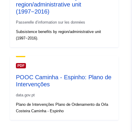
region/administrative unit
l'accumulation:
(1997−2016)
Couverture
01 January 2001
Passerelle d’information sur les données
temporelle:
 -
31 December 2023
Subsistence benefits by region/administrative unit
(1997−2016).
PDF
POOC Caminha - Espinho: Plano de
Intervenções
data.gov.pt
Plano de Intervenções Plano de Ordenamento da Orla
Costeira Caminha - Espinho