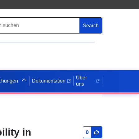
Search
Über
ichungen
Dokumentation
uns
lity in
0