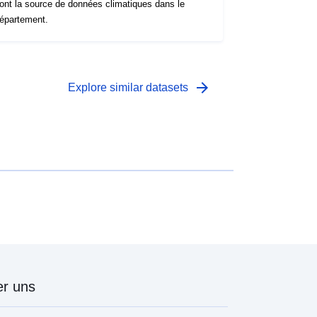
ont la source de données climatiques dans le
épartement.
arrow_forward
Explore similar datasets
r uns