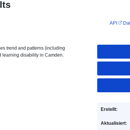
lts
API
Dat
bes trend and patterns (including
d learning disability in Camden.
Erstellt:
Aktualisiert: