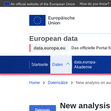
How do you know?
An official website of the European Union
European data
data.europa.eu
Das offizielle Portal
data.europa-
Startseite
Daten
Akademie
Home
Datensätze
New analysis on aut
New analysis 
Datensatz