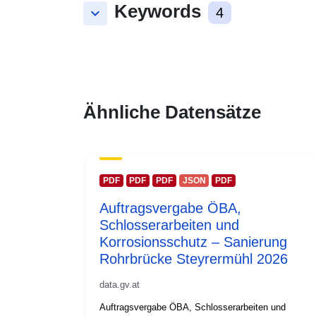
Keywords
keyboard_arrow_down
4
Ähnliche Datensätze
PDF
PDF
PDF
JSON
PDF
Auftragsvergabe ÖBA,
Schlosserarbeiten und
Korrosionsschutz – Sanierung
Rohrbrücke Steyrermühl 2026
data.gv.at
Auftragsvergabe ÖBA, Schlosserarbeiten und