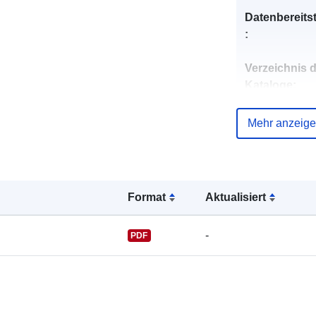
Datenbereitst
:
Verzeichnis 
Kataloge:
Mehr anzeig
uriRef:
Format
Aktualisiert
-
PDF