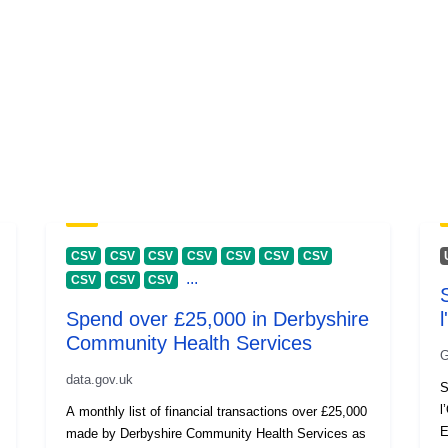
CSV
CSV
CSV
CSV
CSV
CSV
CSV
...
CSV
CSV
CSV
Spend over £25,000 in Derbyshire
l
Community Health Services
G
data.gov.uk
S
l
A monthly list of financial transactions over £25,000
E
made by Derbyshire Community Health Services as