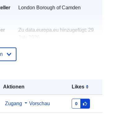
eller
London Borough of Camden
der
Zu data.europa.eu hinzugefügt:
29
July 2026
Aktualisiert auf data.europa.eu:
30
July 2026
en
http://data.europa.eu/88u/dataset/ne
w-analysis-on-autism-and-learning-
disability-in-camden-adults
Aktionen
Likes
Zugang
Vorschau
0