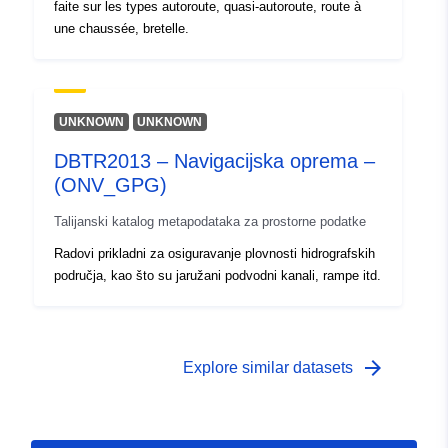
faite sur les types autoroute, quasi-autoroute, route à
une chaussée, bretelle.
UNKNOWN
UNKNOWN
DBTR2013 – Navigacijska oprema –
(ONV_GPG)
Talijanski katalog metapodataka za prostorne podatke
Radovi prikladni za osiguravanje plovnosti hidrografskih
područja, kao što su jaružani podvodni kanali, rampe itd.
arrow_forward
Explore similar datasets