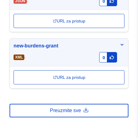
-
JSON
0
URL za pristup
new-burdens-grant
-
XML
0
URL za pristup
Preuzmite sve