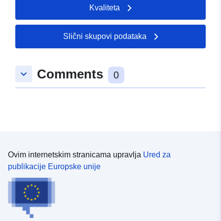
Kvaliteta
Slični skupovi podataka
Comments
keyboard_arrow_down
0
Ovim internetskim stranicama upravlja
Ured za
publikacije Europske unije