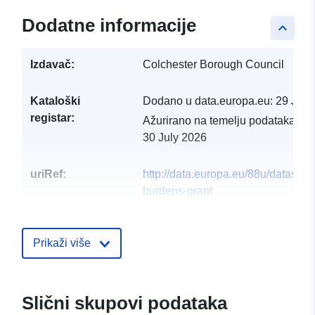
Dodatne informacije
keyboard_arrow_up
Izdavač:
Colchester Borough Council
Kataloški
Dodano u data.europa.eu:
29 July
registar:
Ažurirano na temelju podataka.eu
30 July 2026
uriRef:
http://data.europa.eu/88u/dataset/
burdens-grant
Prikaži više
Slični skupovi podataka