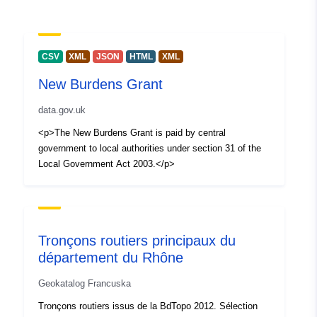
CSV
XML
JSON
HTML
XML
New Burdens Grant
data.gov.uk
<p>The New Burdens Grant is paid by central
government to local authorities under section 31 of the
Local Government Act 2003.</p>
Tronçons routiers principaux du
département du Rhône
Geokatalog Francuska
Tronçons routiers issus de la BdTopo 2012. Sélection