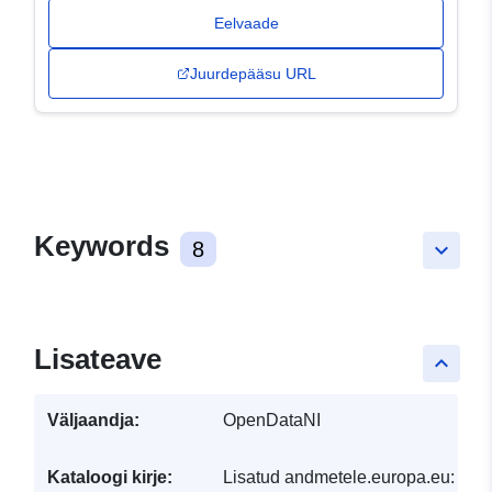
Eelvaade
Juurdepääsu URL
Keywords
8
keyboard_arrow_down
Lisateave
keyboard_arrow_up
Väljaandja:
OpenDataNI
Kataloogi kirje:
Lisatud andmetele.europa.eu:
29 J