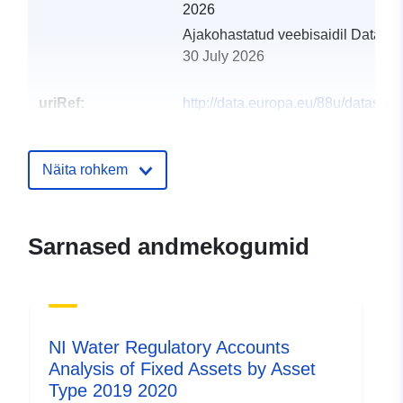
2026
Ajakohastatud veebisaidil Data.eu
30 July 2026
uriRef:
http://data.europa.eu/88u/dataset/n
water-air21-analysis-of-fixed-
assets-by-asset-type-2020-2021
Näita rohkem
Sarnased andmekogumid
NI Water Regulatory Accounts
Analysis of Fixed Assets by Asset
Type 2019 2020