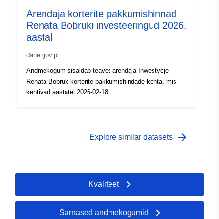
Arendaja korterite pakkumishinnad
Renata Bobruki investeeringud 2026.
aastal
dane.gov.pl
Andmekogum sisaldab teavet arendaja Inwestycje
Renata Bobruk korterite pakkumishindade kohta, mis
kehtivad aastatel 2026-02-18.
arrow_forward
Explore similar datasets
Kvaliteet
Sarnased andmekogumid