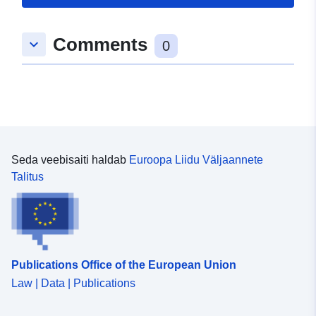
Comments
keyboard_arrow_down
0
Seda veebisaiti haldab
Euroopa Liidu Väljaannete
Talitus
Publications Office of the European Union
Law | Data | Publications