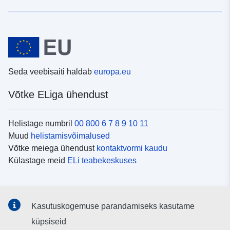
Seda veebisaiti haldab
europa.eu
Võtke ELiga ühendust
Helistage numbril
00 800 6 7 8 9 10 11
Muud
helistamisvõimalused
Võtke meiega ühendust
kontaktvormi kaudu
Külastage meid
ELi teabekeskuses
Sotsiaalmeedia
Kasutuskogemuse parandamiseks kasutame
Otsige ELi teavet
sotsiaalmeediakanalitest
küpsiseid