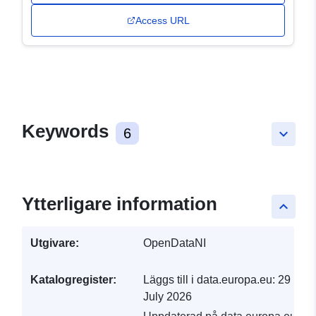
Access URL
Keywords
6
keyboard_arrow_down
Ytterligare information
keyboard_arrow_up
Utgivare:
OpenDataNI
Katalogregister:
Läggs till i data.europa.eu:
29
July 2026