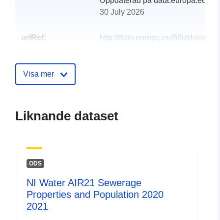
Uppdaterad på data.europa.eu:
30 July 2026
uriRef:
http://data.europa.eu/88u/dataset/n
water-air21-water-properties-and-
population-2020-2021
Visa mer
Liknande dataset
ODS
NI Water AIR21 Sewerage
Properties and Population 2020
2021