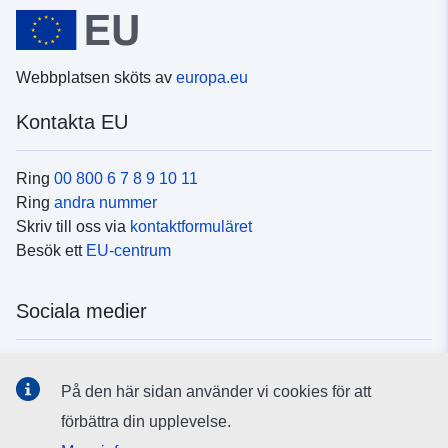
Webbplatsen sköts av
europa.eu
Kontakta EU
Ring
00 800 6 7 8 9 10 11
Ring
andra nummer
Skriv till oss via
kontaktformuläret
Besök ett
EU-centrum
Sociala medier
Hitta oss i
sociala medier
På den här sidan använder vi cookies för att
förbättra din upplevelse.
EU:s institutioner och organ