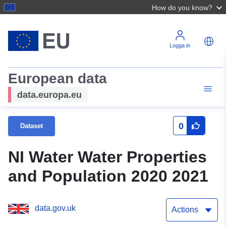
How do you know?
Logga in
European data
data.europa.eu
0
Dataset
NI Water Water Properties
and Population 2020 2021
data.gov.uk
Actions