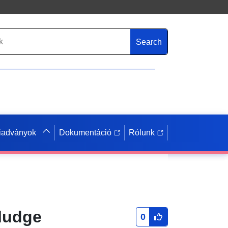
Search
iadványok
Dokumentáció
Rólunk
ludge
0