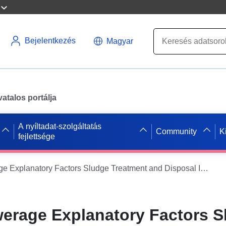
Bejelentkezés
Magyar
atalos portálja
A nyíltadat-szolgáltatás
Community
K
fejlettsége
NI Water Sewerage Explanatory Factors Sludge Treatment and Disposal Information 2019 2020
werage Explanatory Factors S