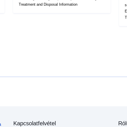
Treatment and Disposal Information
s
E
T
Kapcsolatfelvétel
Ról
a