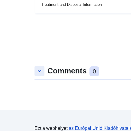
Treatment and Disposal Information
Comments
keyboard_arrow_down
0
Ezt a webhelyet
az Európai Unió Kiadóhivatal