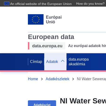
How do you know?
An official website of the European Union
European data
data.europa.eu
Az európai adatok hiv
data.europa
Címlap
Adatok
akadémia
Home
Adatkészletek
NI Water Se
Adatkészlet