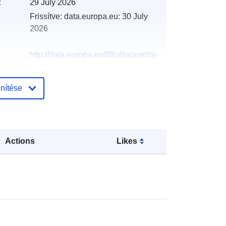
:
29 July 2026
Frissítve: data.europa.eu:
30 July
2026
http://data.europa.eu/88u/dataset/ni-
water-sewerage-explanatory-factors-
sludge-treatment-and-disposal-
nítése
information-2019-2020
Actions
Likes