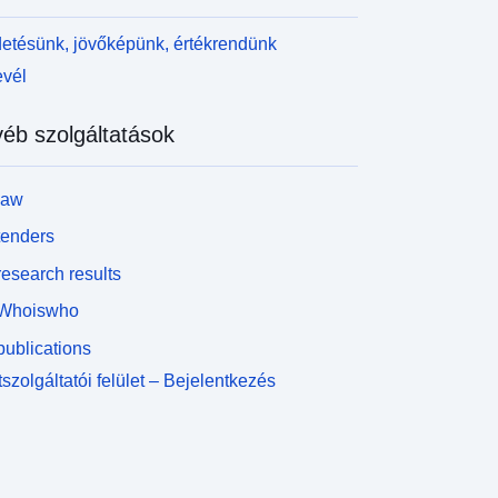
etésünk, jövőképünk, értékrendünk
evél
éb szolgáltatások
law
tenders
esearch results
Whoiswho
ublications
szolgáltatói felület – Bejelentkezés