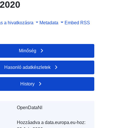
 2020
s a hivatkozásra
Metadata
Embed
RSS
Minőség
Hasonló adatkészletek
History
OpenDataNI
Hozzáadva a data.europa.eu-hoz: