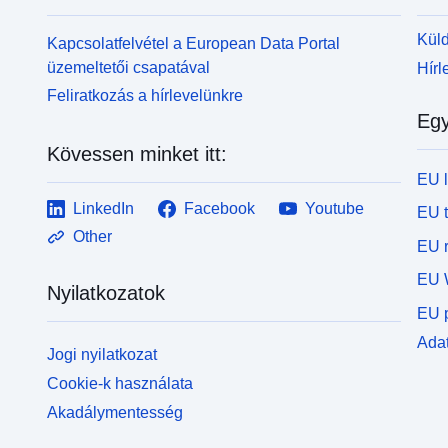
Küld
Kapcsolatfelvétel a European Data Portal
üzemeltetői csapatával
Hírl
Feliratkozás a hírlevelünkre
Egy
Kövessen minket itt:
EU 
LinkedIn
Facebook
Youtube
EU 
Other
EU r
EU 
Nyilatkozatok
EU p
Adat
Jogi nyilatkozat
Cookie-k használata
Akadálymentesség