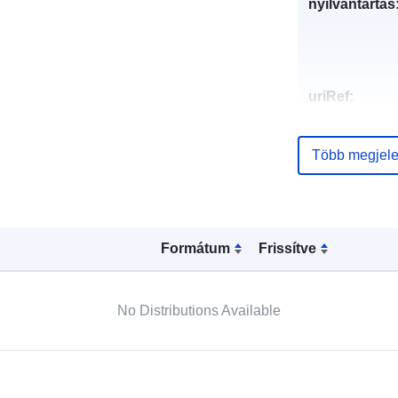
nyilvántartás
uriRef:
Több megjele
Formátum
Frissítve
No Distributions Available