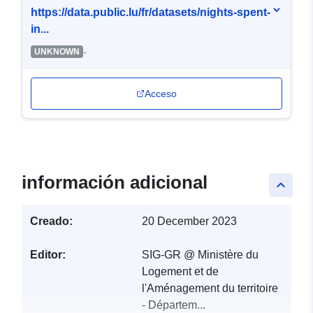
https://data.public.lu/fr/datasets/nights-spent-
in...
-
UNKNOWN
Acceso
información adicional
keyboard_arrow_up
Creado:
20 December 2023
Editor:
SIG-GR @ Ministère du
Logement et de
l'Aménagement du territoire
- Départem...