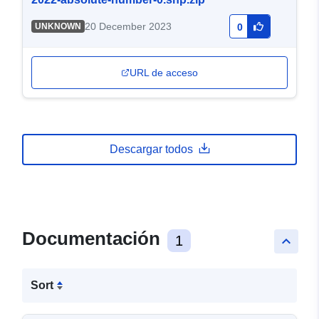
20 December 2023
UNKNOWN
0
URL de acceso
Descargar todos
Documentación
1
keyboard_arrow_up
Sort