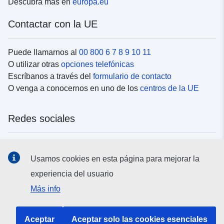
Descubra más en
europa.eu
Contactar con la UE
Puede llamarnos al
00 800 6 7 8 9 10 11
O utilizar otras
opciones telefónicas
Escríbanos a través del
formulario de contacto
O venga a conocernos en uno de los
centros de la UE
Redes sociales
Buscar los canales de la UE en las
redes sociales
Usamos cookies en esta página para mejorar la
experiencia del usuario
Instituciones y organismos de la UE
Más info
Buscar todas las instituciones y órganos de la UE
Aceptar
Aceptar solo las cookies esenciales