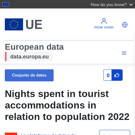
How do you know?
Iniciar sesión
European data
data.europa.eu
0
Conjunto de datos
Nights spent in tourist
accommodations in
relation to population 2022