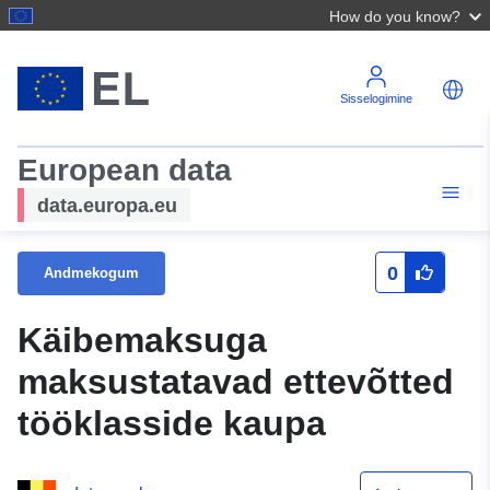
How do you know?
Sisselogimine
European data
data.europa.eu
0
Andmekogum
Käibemaksuga
maksustatavad ettevõtted
tööklasside kaupa