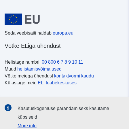
Seda veebisaiti haldab
europa.eu
Võtke ELiga ühendust
Helistage numbril
00 800 6 7 8 9 10 11
Muud
helistamisvõimalused
Võtke meiega ühendust
kontaktvormi kaudu
Külastage meid
ELi teabekeskuses
Sotsiaalmeedia
Kasutuskogemuse parandamiseks kasutame
Otsige ELi teavet
sotsiaalmeediakanalitest
küpsiseid
More info