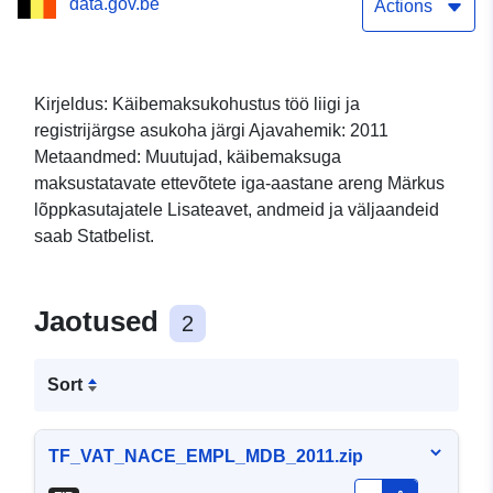
data.gov.be
Actions
Kirjeldus: Käibemaksukohustus töö liigi ja
registrijärgse asukoha järgi Ajavahemik: 2011
Metaandmed: Muutujad, käibemaksuga
maksustatavate ettevõtete iga-aastane areng Märkus
lõppkasutajatele Lisateavet, andmeid ja väljaandeid
saab Statbelist.
Jaotused
2
Sort
TF_VAT_NACE_EMPL_MDB_2011.zip