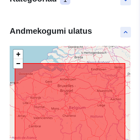
Andmekogumi ulatus
keyboard_arrow_up
+
−