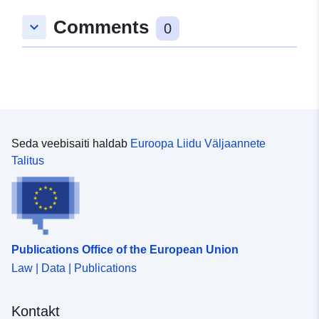
Comments
keyboard_arrow_down
0
Seda veebisaiti haldab
Euroopa Liidu Väljaannete
Talitus
Publications Office of the European Union
Law | Data | Publications
Kontakt