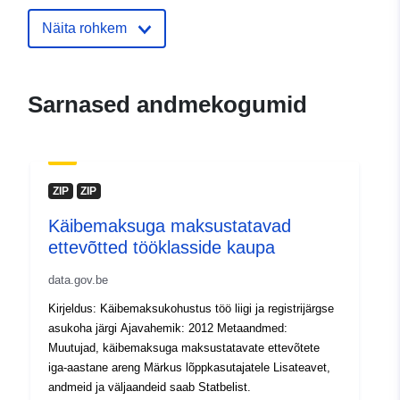
Keeled:
English
Näita rohkem
French
Dutch
Sarnased andmekogumid
Väljaandja:
North Gate II & III - INS
(STATBEL - Statistics Belgium)
E-Mail:
mailto:statbel@economie.fgov.be
ZIP
ZIP
Koduleht:
https://statbel.fgov.be/
Käibemaksuga maksustatavad
Kontaktpunktid:
Statbel (Directorate General
ettevõtted tööklasside kaupa
Statistics - Statistics Belgium)
data.gov.be
E-Mail:
mailto:statbel@economie.fgov.be
Kirjeldus: Käibemaksukohustus töö liigi ja registrijärgse
asukoha järgi Ajavahemik: 2012 Metaandmed:
URL:
https://statbel.fgov.be/nl
Muutujad, käibemaksuga maksustatavate ettevõtete
https://statbel.fgov.be/en
iga-aastane areng Märkus lõppkasutajatele Lisateavet,
https://statbel.fgov.be/fr
andmeid ja väljaandeid saab Statbelist.
https://statbel.fgov.be/de