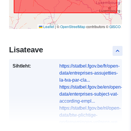
Leaflet
|
©
OpenStreetMap
contributors ©
GISCO
Lisateave
keyboard_arrow_up
Sihtleht:
https://statbel.fgov.be/fr/open-
data/entreprises-assujetties-
la-tva-par-cla...
https://statbel.fgov.be/en/open-
data/enterprises-subject-vat-
according-empl...
https://statbel.fgov.be/nl/open-
data/btw-plichtige-
ondernemingen-volgens-we...