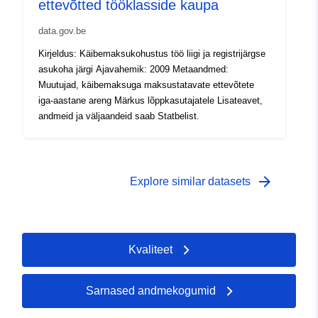
sed:
ettevõtted tööklasside kaupa
data.gov.be
Ajaline katvus:
01 January 2011
Kirjeldus: Käibemaksukohustus töö liigi ja registrijärgse
 -
31 December 2011
asukoha järgi Ajavahemik: 2009 Metaandmed:
01 January 2011
Muutujad, käibemaksuga maksustatavate ettevõtete
 -
31 December 2011
iga-aastane areng Märkus lõppkasutajatele Lisateavet,
01 January 2011
andmeid ja väljaandeid saab Statbelist.
 -
31 December 2011
arrow_forward
Explore similar datasets
Kvaliteet
Sarnased andmekogumid