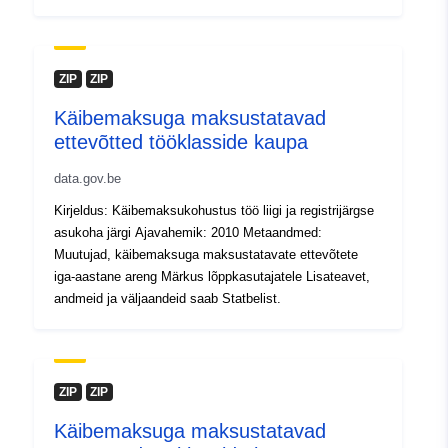
Kataloogi kirje:
Lisatud andmetele.europa.eu:
04 
2023
ZIP
ZIP
Ajakohastatud veebisaidil Data.eu
Käibemaksuga maksustatavad
30 July 2026
ettevõtted tööklasside kaupa
Geograafiline
Koordinaadid:
[ [ 2.54, 51.51
data.gov.be
ulatus:
], [ 6.41, 51.51 ], [ 6.41, 49.49
Kirjeldus: Käibemaksukohustus töö liigi ja registrijärgse
], [ 2.54, 49.49 ], [ 2.54, 51.51
asukoha järgi Ajavahemik: 2010 Metaandmed:
] ]
Muutujad, käibemaksuga maksustatavate ettevõtete
iga-aastane areng Märkus lõppkasutajatele Lisateavet,
Tüüp:
Polygon
andmeid ja väljaandeid saab Statbelist.
Identifikaatorid:
NodeID1556
uriRef:
http://data.europa.eu/88u/dataset
ZIP
ZIP
Juurdepääsuõigu
public
Käibemaksuga maksustatavad