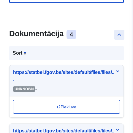
Dokumentācija
4
keyboard_arrow_up
Sort
https://statbel.fgov.be/sites/default/files/files/..
.
-
UNKNOWN
Piekļuve
https://statbel.fgov.be/sites/default/files/files/..