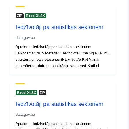
Dutch
Publicētājs:
North Gate II & III - INS
ZIP
Excel XLSX
(STATBEL - Statistics Belgium)
Iedzīvotāji pa statistikas sektoriem
E-pasta adrese:
mailto:statbel@economie.fgov.be
data.gov.be
Sākumlapa:
Apraksts: Iedzīvotāji pa statistikas sektoriem
https://statbel.fgov.be/
Laikposms: 2015 Metadati: Iedzīvotāju mainīgie lielumi,
struktūra un pārvietošanās (PDF, 67.75 Kb) Vairāk
informācijas, datu un publikāciju var atrast Statbel
Kontaktpunkts:
Statbel (Algemene Directie
Statistiek - Statistics Belgium)
E-pasta adrese:
mailto:statbel@economie.fgov.be
Excel XLSX
ZIP
URL:
https://statbel.fgov.be/fr
Iedzīvotāji pa statistikas sektoriem
https://statbel.fgov.be/nl
https://statbel.fgov.be/de
data.gov.be
https://statbel.fgov.be/en
Apraksts: Iedzīvotāji pa statistikas sektoriem