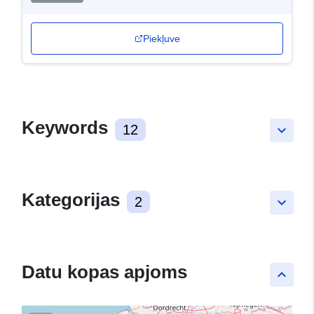
Piekļuve
Keywords
12
keyboard_arrow_down
Kategorijas
2
keyboard_arrow_down
Datu kopas apjoms
keyboard_arrow_up