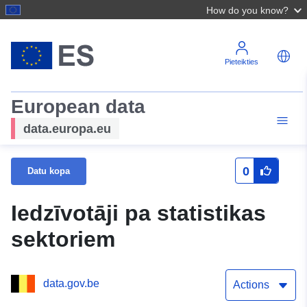
How do you know?
Pieteikties
European data
data.europa.eu
0
Datu kopa
Iedzīvotāji pa statistikas
sektoriem
data.gov.be
Actions