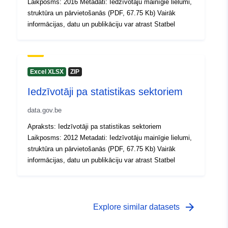
Laikposms: 2016 Metadati: Iedzīvotāju mainīgie lielumi,
Kataloga
Pievienots data.europa.eu:
04 May
struktūra un pārvietošanās (PDF, 67.75 Kb) Vairāk
ieraksts:
Jaunākā informācija par Data.euro
informācijas, datu un publikāciju var atrast Statbel
30 July 2026
Ģeogrāfiskā
Koordinātes:
[ [ 2.54, 51.51 ],
atrašanās vieta:
[ 6.41, 51.51 ], [ 6.41, 49.49 ],
Excel XLSX
ZIP
[ 2.54, 49.49 ], [ 2.54, 51.51 ]
Iedzīvotāji pa statistikas sektoriem
]
Tips:
Polygon
data.gov.be
Apraksts: Iedzīvotāji pa statistikas sektoriem
Identifikatori:
NodeID1709
Laikposms: 2012 Metadati: Iedzīvotāju mainīgie lielumi,
struktūra un pārvietošanās (PDF, 67.75 Kb) Vairāk
uriRef:
http://data.europa.eu/88u/dataset
informācijas, datu un publikāciju var atrast Statbel
Piekļuves
public
tiesības:
arrow_forward
Explore similar datasets
Periods:
01 January 2017