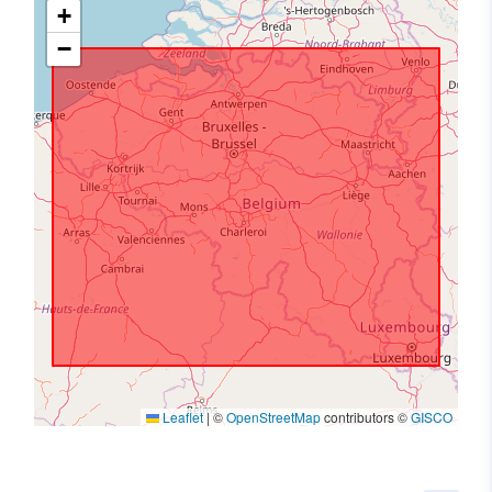
+
−
Leaflet
|
©
OpenStreetMap
contributors ©
GISCO